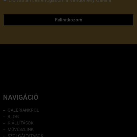
Elolvastam, és elfogadom a Vándorfény Galéria
adatvédelmi tájékoztatóját
Feliratkozom
NAVIGÁCIÓ
GALÉRIÁNKRÓL
BLOG
KIÁLLÍTÁSOK
MŰVÉSZEINK
SZOLGÁLTATÁSOK