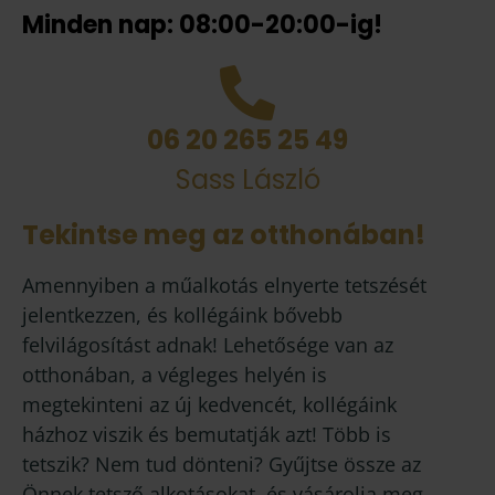
Minden nap: 08:00-20:00-ig!
06 20 265 25 49
Sass László
Tekintse meg az otthonában!
Amennyiben a műalkotás elnyerte tetszését
jelentkezzen, és kollégáink bővebb
felvilágosítást adnak! Lehetősége van az
otthonában, a végleges helyén is
megtekinteni az új kedvencét, kollégáink
házhoz viszik és bemutatják azt! Több is
tetszik? Nem tud dönteni? Gyűjtse össze az
Önnek tetsző alkotásokat, és vásárolja meg