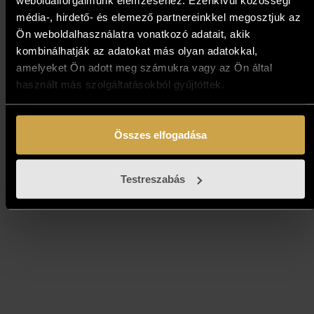
weboldalforgalmunk elemzéséhez. Ezenkívül közösségi
média-, hirdető- és elemező partnereinkkel megosztjuk az
Ön weboldalhasználatra vonatkozó adatait, akik
Bihon Győző - Horizont
kombinálhatják az adatokat más olyan adatokkal,
(80x80 cm)
amelyeket Ön adott meg számukra vagy az Ön által
használt más szolgáltatásokból gyűjtöttek.
683 000
Ft
Kosárba teszem
Összes elfogadása
Testreszabás