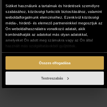
Sütiket használunk a tartalmak és hirdetések személyre
szabásához, közösségi funkciók biztosításához, valamint
weboldalforgalmunk elemzéséhez. Ezenkívül közösségi
média-, hirdető- és elemező partnereinkkel megosztjuk az
Ön weboldalhasználatra vonatkozó adatait, akik
kombinálhatják az adatokat más olyan adatokkal,
amelyeket Ön adott meg számukra vagy az Ön által
használt más szolgáltatásokból gyűjtöttek.
Bihon Győző - Szentendre
(40x100 cm)
Összes elfogadása
492 000
Ft
Testreszabás
Kosárba teszem