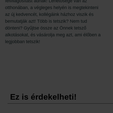
felvilágosítást adnak! Lehetősége van az
otthonában, a végleges helyén is megtekinteni
az új kedvencét, kollégáink házhoz viszik és
bemutatják azt! Több is tetszik? Nem tud
dönteni? Gyűjtse össze az Önnek tetsző
alkotásokat, és vásárolja meg azt, ami élőben a
legjobban tetszik!
Ez is érdekelheti!