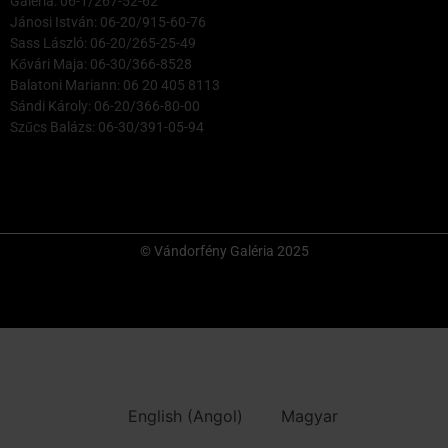
Galéria: 06-1/267-52-62
Jánosi István: 06-20/915-60-76
Sass László: 06-20/265-25-49
Kővári Maja: 06-30/366-8528
Balatoni Mariann: 06 20 405 8113
Sándi Károly: 06-20/366-80-00
Szűcs Balázs: 06-30/391-05-94
© Vándorfény Galéria 2025
English
(
Angol
)
Magyar