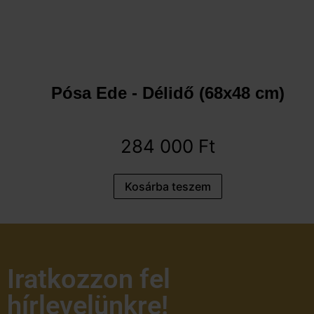
Pósa Ede - Délidő (68x48 cm)
284 000
Ft
Kosárba teszem
Iratkozzon fel
hírlevelünkre!