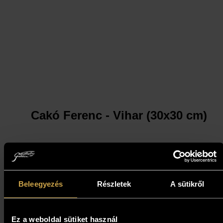
Cakó Ferenc - Vihar (30x30 cm)
239 000
Ft
Kosárba teszem
Beleegyezés
Részletek
A sütikről
Ez a weboldal sütiket használ