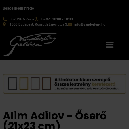
Belépés
Regisztráció
06-1/267-52-62
H-Szo: 10:00 - 18:00
1053 Budapest, Kossuth Lajos utca 3.
info@vandorfeny.hu
Alim Adilov - Őserő
(21x23 cm)