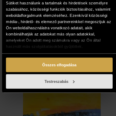
Sütiket használunk a tartalmak és hirdetések személyre
szabásához, közösségi funkciók biztosításához, valamint
weboldalforgalmunk elemzéséhez. Ezenkívül közösségi
média-, hirdető- és elemező partnereinkkel megosztjuk az
Ön weboldalhasználatra vonatkozó adatait, akik
kombinálhatják az adatokat más olyan adatokkal,
Bihon Győző - Horizont
amelyeket Ön adott meg számukra vagy az Ön által
(80x80 cm)
használt más szolgáltatásokból gyűjtöttek.
683 000
Ft
Összes elfogadása
Kosárba teszem
Testreszabás