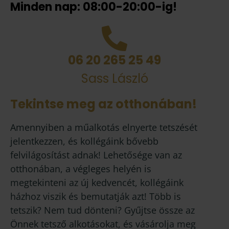
Minden nap: 08:00-20:00-ig!
06 20 265 25 49
Sass László
Tekintse meg az otthonában!
Amennyiben a műalkotás elnyerte tetszését
jelentkezzen, és kollégáink bővebb
felvilágosítást adnak! Lehetősége van az
otthonában, a végleges helyén is
megtekinteni az új kedvencét, kollégáink
házhoz viszik és bemutatják azt! Több is
tetszik? Nem tud dönteni? Gyűjtse össze az
Önnek tetsző alkotásokat, és vásárolja meg