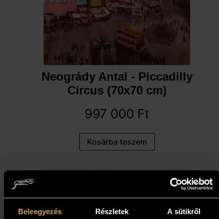
Neogrády Antal - Piccadilly
Circus (70x70 cm)
997 000
Ft
Kosárba teszem
Beleegyezés
Részletek
A sütikről