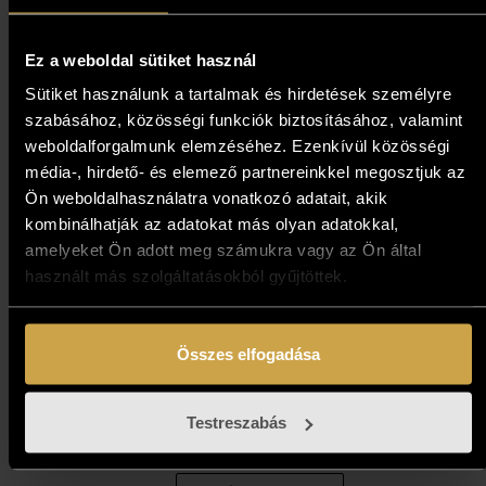
Ez a weboldal sütiket használ
Sütiket használunk a tartalmak és hirdetések személyre
szabásához, közösségi funkciók biztosításához, valamint
weboldalforgalmunk elemzéséhez. Ezenkívül közösségi
média-, hirdető- és elemező partnereinkkel megosztjuk az
Ön weboldalhasználatra vonatkozó adatait, akik
kombinálhatják az adatokat más olyan adatokkal,
amelyeket Ön adott meg számukra vagy az Ön által
használt más szolgáltatásokból gyűjtöttek.
Kokas Ignác - Vágta
Összes elfogadása
(138,5x103,5 cm)
Testreszabás
1 873 000
Ft