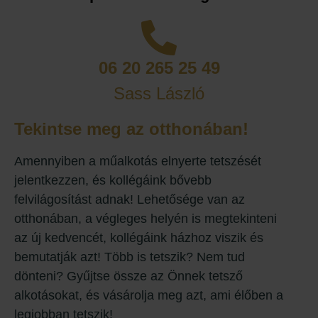
06 20 265 25 49
Sass László
Tekintse meg az otthonában!
Amennyiben a műalkotás elnyerte tetszését
jelentkezzen, és kollégáink bővebb
felvilágosítást adnak! Lehetősége van az
otthonában, a végleges helyén is megtekinteni
az új kedvencét, kollégáink házhoz viszik és
bemutatják azt! Több is tetszik? Nem tud
dönteni? Gyűjtse össze az Önnek tetsző
alkotásokat, és vásárolja meg azt, ami élőben a
legjobban tetszik!