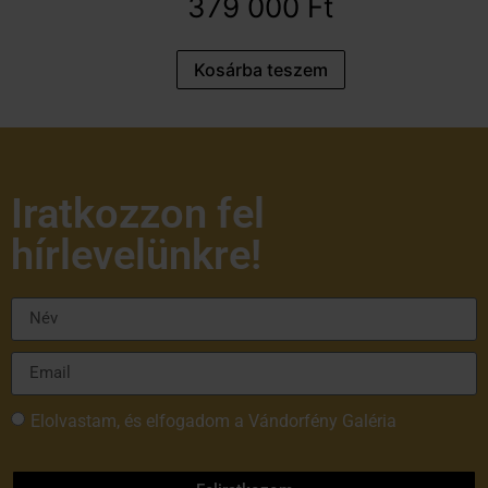
379 000
Ft
Kosárba teszem
Iratkozzon fel
hírlevelünkre!
Elolvastam, és elfogadom a Vándorfény Galéria
adatvédelmi tájékoztatóját