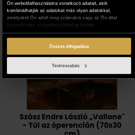
Ön weboldalhasználatra vonatkozó adatait, akik
kombinálhatják az adatokat más olyan adatokkal,
amelyeket Ön adott meg számukra vagy az Ön által
használt más szolgáltatásokból gyűjtöttek.
Összes elfogadása
Testreszabás
Szász Endre László „Vallone"
- Túl az óperencián (70x30
cm)