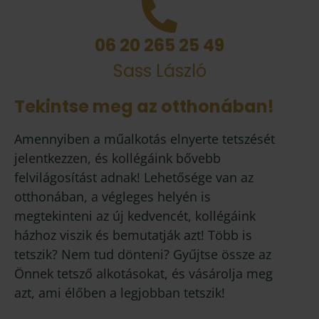
06 20 265 25 49
Sass László
Tekintse meg az otthonában!
Amennyiben a műalkotás elnyerte tetszését
jelentkezzen, és kollégáink bővebb
felvilágosítást adnak! Lehetősége van az
otthonában, a végleges helyén is
megtekinteni az új kedvencét, kollégáink
házhoz viszik és bemutatják azt! Több is
tetszik? Nem tud dönteni? Gyűjtse össze az
Önnek tetsző alkotásokat, és vásárolja meg
azt, ami élőben a legjobban tetszik!