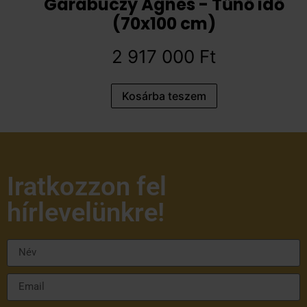
Garabuczy Ágnes - Tűnő idő
(70x100 cm)
2 917 000
Ft
Kosárba teszem
Iratkozzon fel
hírlevelünkre!