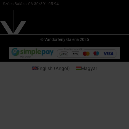
Szűcs Balázs: 06-30/391-05-94
© Vándorfény Galéria 2025
English
(
Angol
)
Magyar