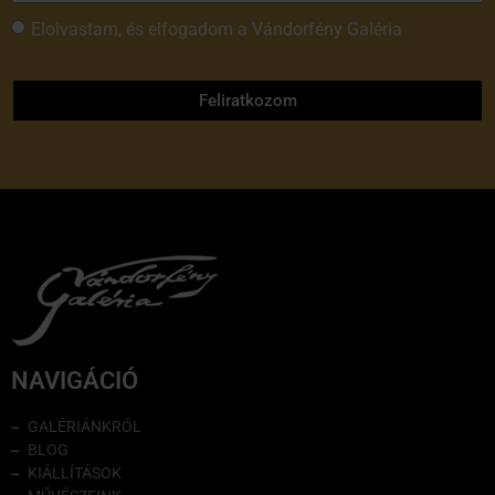
Elolvastam, és elfogadom a Vándorfény Galéria
adatvédelmi tájékoztatóját
Feliratkozom
NAVIGÁCIÓ
GALÉRIÁNKRÓL
BLOG
KIÁLLÍTÁSOK