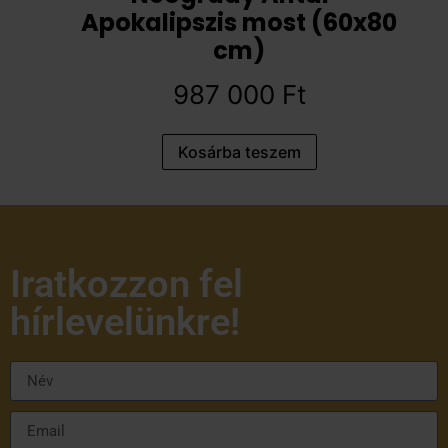
Apokalipszis most (60x80
cm)
987 000
Ft
Kosárba teszem
Iratkozzon fel
hírlevelünkre!