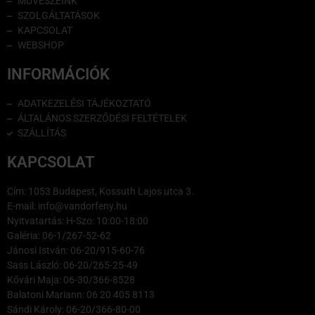
MŰVÉSZEINK
SZOLGÁLTATÁSOK
KAPCSOLAT
WEBSHOP
INFORMÁCIÓK
ADATKEZELÉSI TÁJÉKOZTATÓ
ÁLTALÁNOS SZERZŐDÉSI FELTÉTELEK
SZÁLLÍTÁS
KAPCSOLAT
Cím: 1053 Budapest, Kossuth Lajos utca 3.
E-mail: info@vandorfeny.hu
Nyitvatartás: H-Szo: 10:00-18:00
Galéria: 06-1/267-52-62
Jánosi István: 06-20/915-60-76
Sass László: 06-20/265-25-49
Kővári Maja: 06-30/366-8528
Balatoni Mariann: 06 20 405 8113
Sándi Károly: 06-20/366-80-00