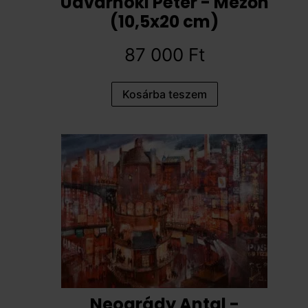
Udvarnoki Péter - Mezőn
(10,5x20 cm)
87 000
Ft
Kosárba teszem
Neogrády Antal -