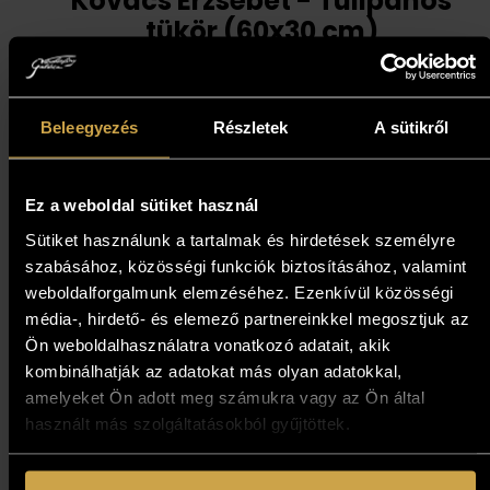
Kovács Erzsébet - Tulipános
tükör (60x30 cm)
849 000
Ft
Beleegyezés
Részletek
A sütikről
Kosárba teszem
Ez a weboldal sütiket használ
Sütiket használunk a tartalmak és hirdetések személyre
szabásához, közösségi funkciók biztosításához, valamint
weboldalforgalmunk elemzéséhez. Ezenkívül közösségi
média-, hirdető- és elemező partnereinkkel megosztjuk az
Ön weboldalhasználatra vonatkozó adatait, akik
kombinálhatják az adatokat más olyan adatokkal,
amelyeket Ön adott meg számukra vagy az Ön által
használt más szolgáltatásokból gyűjtöttek.