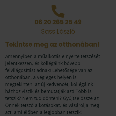
06 20 265 25 49
Sass László
Tekintse meg az otthonában!
Amennyiben a műalkotás elnyerte tetszését
jelentkezzen, és kollégáink bővebb
felvilágosítást adnak! Lehetősége van az
otthonában, a végleges helyén is
megtekinteni az új kedvencét, kollégáink
házhoz viszik és bemutatják azt! Több is
tetszik? Nem tud dönteni? Gyűjtse össze az
Önnek tetsző alkotásokat, és vásárolja meg
azt, ami élőben a legjobban tetszik!