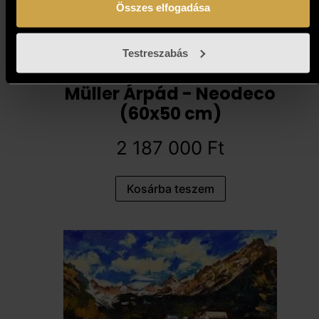
Összes elfogadása
Testreszabás
Müller Árpád - Neodeco
(60x50 cm)
2 187 000
Ft
Kosárba teszem