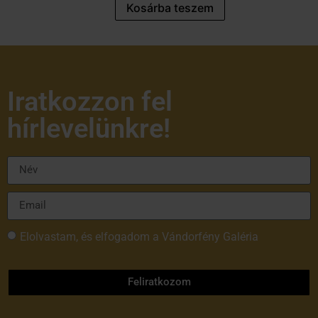
Kosárba teszem
Iratkozzon fel
hírlevelünkre!
Elolvastam, és elfogadom a Vándorfény Galéria
adatvédelmi tájékoztatóját
Feliratkozom