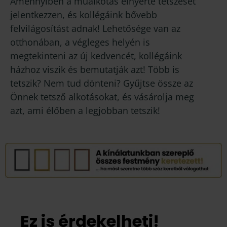
Amennyiben a műalkotás elnyerte tetszését
jelentkezzen, és kollégáink bővebb
felvilágosítást adnak! Lehetősége van az
otthonában, a végleges helyén is
megtekinteni az új kedvencét, kollégáink
házhoz viszik és bemutatják azt! Több is
tetszik? Nem tud dönteni? Gyűjtse össze az
Önnek tetsző alkotásokat, és vásárolja meg
azt, ami élőben a legjobban tetszik!
Ez is érdekelheti!