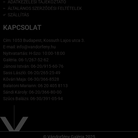
ADATKEZELÉSI TÁJÉKOZTATÓ
ÁLTALÁNOS SZERZŐDÉSI FELTÉTELEK
SZÁLLÍTÁS
KAPCSOLAT
Cím: 1053 Budapest, Kossuth Lajos utca 3.
E-mail: info@vandorfeny.hu
Nyitvatartás: H-Szo: 10:00-18:00
Galéria: 06-1/267-52-62
Jánosi István: 06-20/915-60-76
Sass László: 06-20/265-25-49
Kővári Maja: 06-30/366-8528
Balatoni Mariann: 06 20 405 8113
Sándi Károly: 06-20/366-80-00
Szűcs Balázs: 06-30/391-05-94
© Vándorfény Galéria 2025