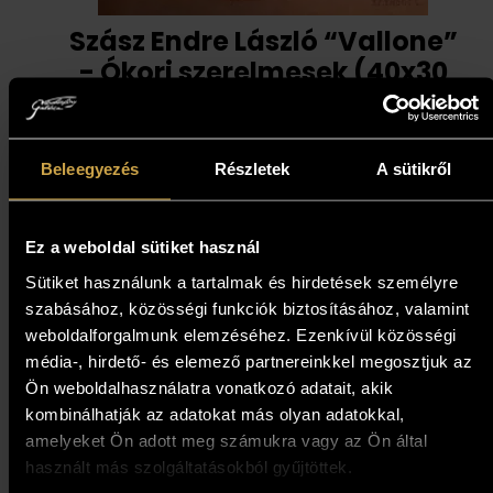
Szász Endre László “Vallone”
- Ókori szerelmesek (40x30
cm)
427 000
Ft
Beleegyezés
Részletek
A sütikről
Kosárba teszem
Ez a weboldal sütiket használ
Sütiket használunk a tartalmak és hirdetések személyre
szabásához, közösségi funkciók biztosításához, valamint
weboldalforgalmunk elemzéséhez. Ezenkívül közösségi
média-, hirdető- és elemező partnereinkkel megosztjuk az
Ön weboldalhasználatra vonatkozó adatait, akik
kombinálhatják az adatokat más olyan adatokkal,
amelyeket Ön adott meg számukra vagy az Ön által
használt más szolgáltatásokból gyűjtöttek.