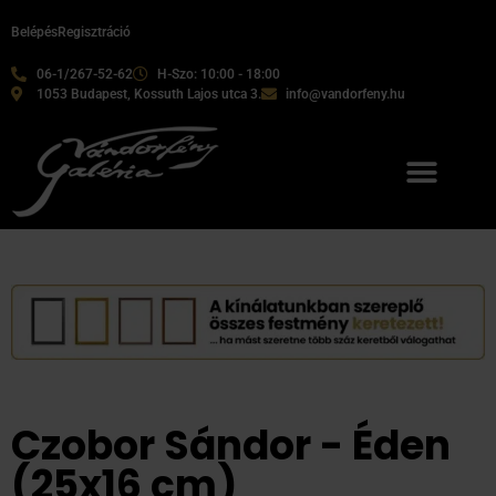
Belépés
Regisztráció
06-1/267-52-62
H-Szo: 10:00 - 18:00
1053 Budapest, Kossuth Lajos utca 3.
info@vandorfeny.hu
Czobor Sándor - Éden
(25x16 cm)