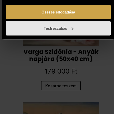
Összes elfogadása
Testreszabás
Varga Szidónia - Anyák
napjára (50x40 cm)
179 000
Ft
Kosárba teszem