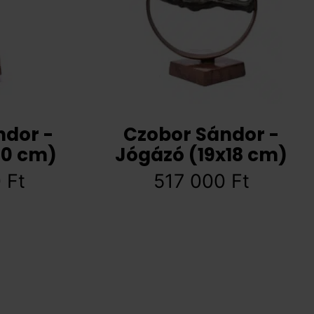
ndor -
Czobor Sándor -
10 cm)
Jógázó (19x18 cm)
0
Ft
517 000
Ft