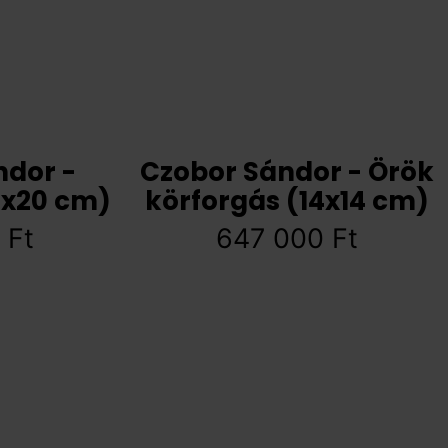
ndor -
Czobor Sándor - Örök
5x20 cm)
körforgás (14x14 cm)
0
Ft
647 000
Ft