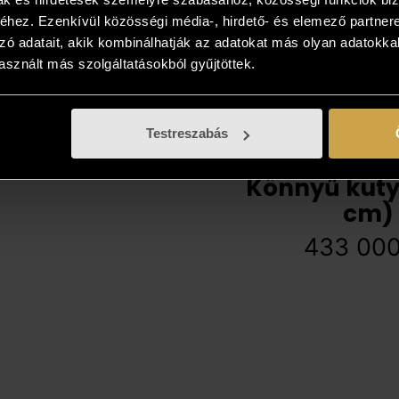
hez. Ezenkívül közösségi média-, hirdető- és elemező partner
zó adatait, akik kombinálhatják az adatokat más olyan adatokka
sznált más szolgáltatásokból gyűjtöttek.
Testreszabás
Czobor Sá
Könnyű kuty
cm)
433 00