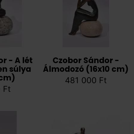
 - A lét
Czobor Sándor -
en súlya
Álmodozó (16x10 cm)
6 cm)
481 000
Ft
0
Ft