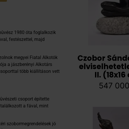
mûvész 1980 óta foglalkozik
val, festészettel, majd
Czobor Sándor
Szolnok megyei Fiatal Alkotók
elviselhetetl
ója a jászberényi Alkotárs
porttal több kiállításon vett
II. (18x1
547 00
vészeti csoport építette
találkozott a fával, mint
ztéri szobormegrendelések jó