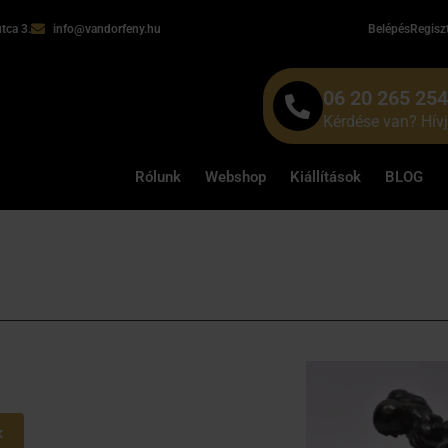
tca 3.
info@vandorfeny.hu
Belépés
Regisz
06 20 265 25
Kérdése van? Hív
Rólunk
Webshop
Kiállítások
BLOG
k