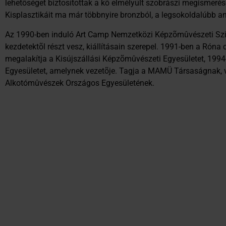
lehetõséget biztosítottak a kõ elmélyült szobrászi megismeré
Kisplasztikáit ma már többnyire bronzból, a legsokoldalúbb an
Az 1990-ben induló Art Camp Nemzetközi Képzõmûvészeti Sz
kezdetektõl részt vesz, kiállításain szerepel. 1991-ben a Róna 
megalakítja a Kisújszállási Képzõmûvészeti Egyesületet, 199
Egyesületet, amelynek vezetõje. Tagja a MAMÜ Társaságnak,
Alkotómûvészek Országos Egyesületének.