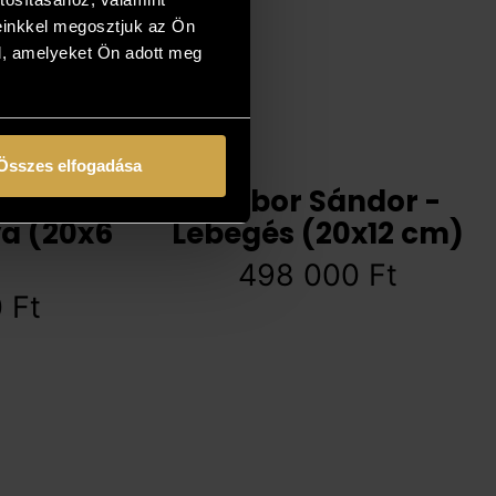
einkkel megosztjuk az Ön
l, amelyeket Ön adott meg
Összes elfogadása
ndor -
Czobor Sándor -
a (20x6
Lebegés (20x12 cm)
498 000
Ft
0
Ft