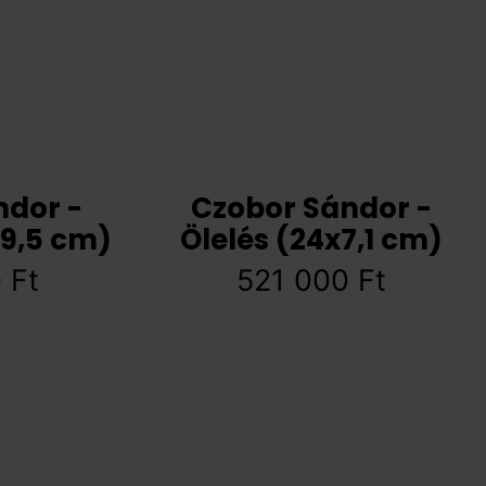
ndor -
Czobor Sándor -
9,5 cm)
Ölelés (24x7,1 cm)
0
Ft
521 000
Ft