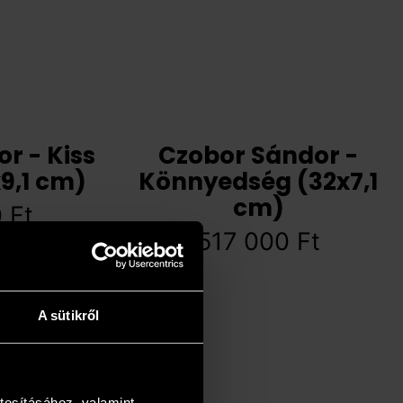
r - Kiss
Czobor Sándor -
9,1 cm)
Könnyedség (32x7,1
cm)
0
Ft
517 000
Ft
A sütikről
tosításához, valamint