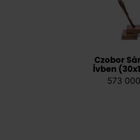
Czobor Sá
Ívben (30x
573 00