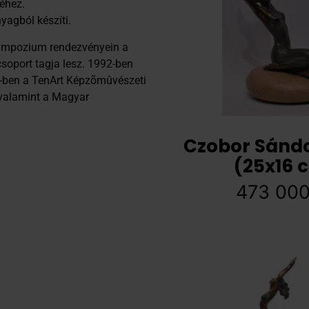
séhez.
yagból készíti.
impozium rendezvényein a
csoport tagja lesz. 1992-ben
4-ben a TenArt Képzõmûvészeti
 valamint a Magyar
Czobor Sándo
(25x16 
473 00