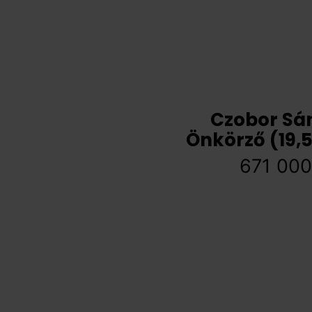
Czobor Sá
Önkörző (19,
671 00