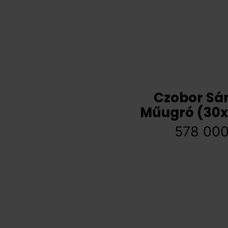
Czobor Sá
Műugró (30x
578 00