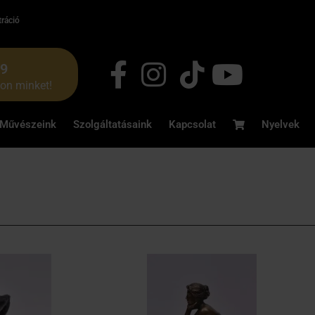
tráció
49
jon minket!
Művészeink
Szolgáltatásaink
Kapcsolat
Nyelvek