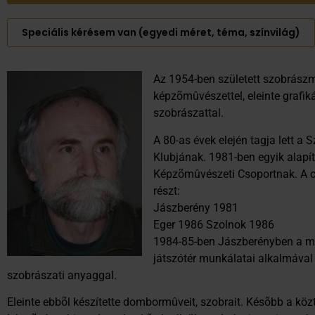
Speciális kérésem van (egyedi méret, téma, színvilág)
Az 1954-ben született szobrász
képzõmûvészettel, eleinte grafiká
szobrászattal.
A 80-as évek elején tagja lett a 
Klubjának. 1981-ben egyik alapít
Képzõmûvészeti Csoportnak. A cso
részt:
Jászberény 1981
Eger 1986 Szolnok 1986
1984-85-ben Jászberényben a mû
játszótér munkálatai alkalmával 
szobrászati anyaggal.
Eleinte ebbõl készítette dombormûveit, szobrait. Késõbb a kö