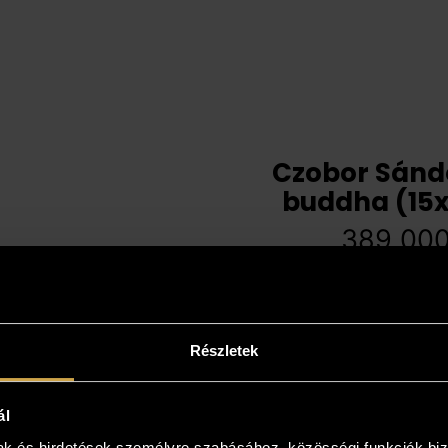
Czobor Sándo
buddha (15x
389 00
Részletek
ál
mak és hirdetések személyre szabásához, közösségi funkciók biz