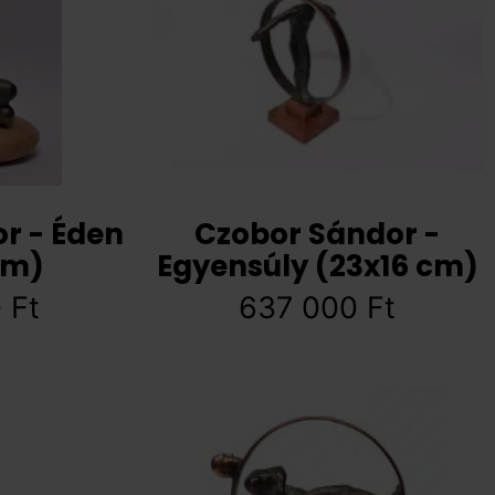
r - Éden
Czobor Sándor -
cm)
Egyensúly (23x16 cm)
0
Ft
637 000
Ft