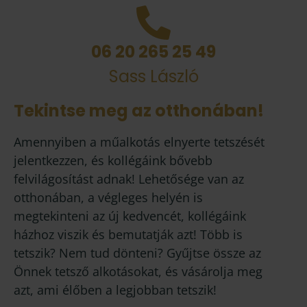
06 20 265 25 49
Sass László
Tekintse meg az otthonában!
Amennyiben a műalkotás elnyerte tetszését
jelentkezzen, és kollégáink bővebb
felvilágosítást adnak! Lehetősége van az
otthonában, a végleges helyén is
megtekinteni az új kedvencét, kollégáink
házhoz viszik és bemutatják azt! Több is
tetszik? Nem tud dönteni? Gyűjtse össze az
Önnek tetsző alkotásokat, és vásárolja meg
azt, ami élőben a legjobban tetszik!