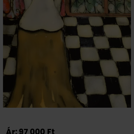
Ár:
97 000
Ft