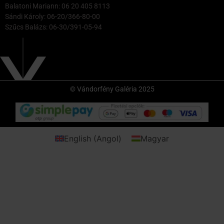
Balatoni Mariann: 06 20 405 8113
Sándi Károly: 06-20/366-80-00
Szűcs Balázs: 06-30/391-05-94
© Vándorfény Galéria 2025
English
(
Angol
)
Magyar