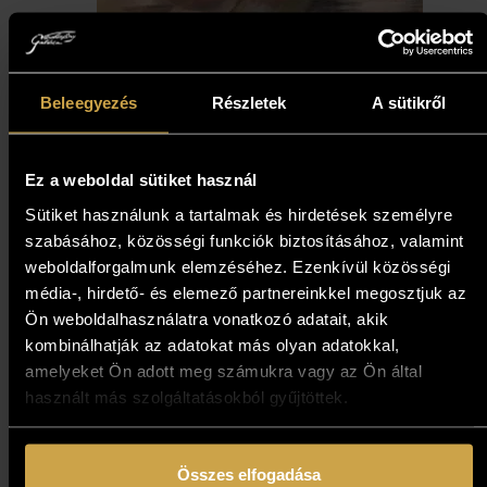
Garay-Nagy Norbert -
Beleegyezés
Részletek
A sütikről
Modern Barokk (60x71 cm)
Ez a weboldal sütiket használ
887 000
Ft
Sütiket használunk a tartalmak és hirdetések személyre
szabásához, közösségi funkciók biztosításához, valamint
Kosárba teszem
weboldalforgalmunk elemzéséhez. Ezenkívül közösségi
média-, hirdető- és elemező partnereinkkel megosztjuk az
Ön weboldalhasználatra vonatkozó adatait, akik
kombinálhatják az adatokat más olyan adatokkal,
amelyeket Ön adott meg számukra vagy az Ön által
használt más szolgáltatásokból gyűjtöttek.
Összes elfogadása