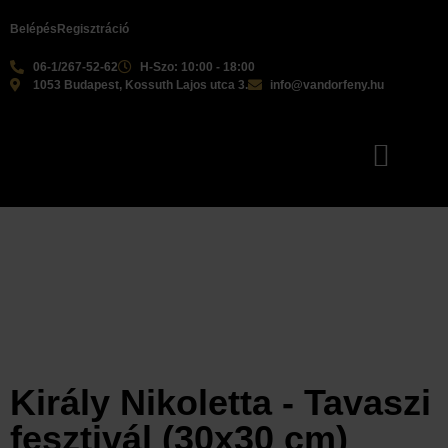
Belépés
Regisztráció
06-1/267-52-62
H-Szo: 10:00 - 18:00
1053 Budapest, Kossuth Lajos utca 3.
info@vandorfeny.hu
Király Nikoletta - Tavaszi
fesztivál (30x30 cm)