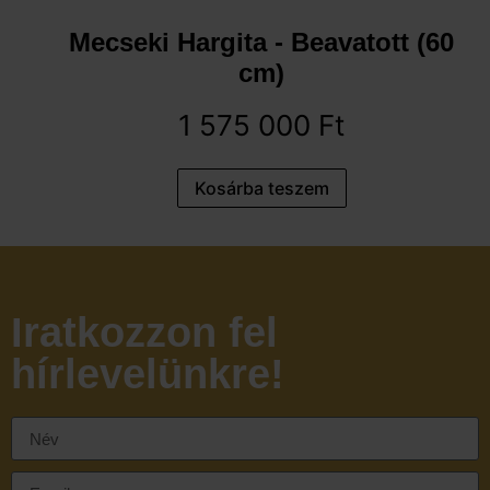
Mecseki Hargita - Beavatott (60
cm)
1 575 000
Ft
Kosárba teszem
Iratkozzon fel
hírlevelünkre!