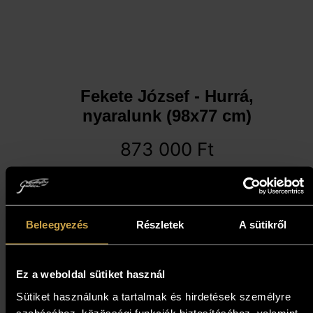
Fekete József - Hurrá,
nyaralunk (98x77 cm)
873 000
Ft
Kosárba teszem
Beleegyezés
Részletek
A sütikről
Ez a weboldal sütiket használ
Sütiket használunk a tartalmak és hirdetések személyre
szabásához, közösségi funkciók biztosításához, valamint