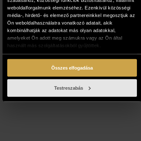
weboldalforgalmunk elemzéséhez. Ezenkívül közösségi
média-, hirdető- és elemező partnereinkkel megosztjuk az
Ön weboldalhasználatra vonatkozó adatait, akik
kombinálhatják az adatokat más olyan adatokkal,
Udvarnoki Péter - Szarvasbőgés
amelyeket Ön adott meg számukra vagy az Ön által
(9,5x20 cm)
használt más szolgáltatásokból gyűjtöttek.
89 000
Ft
Összes elfogadása
Kosárba teszem
Testreszabás