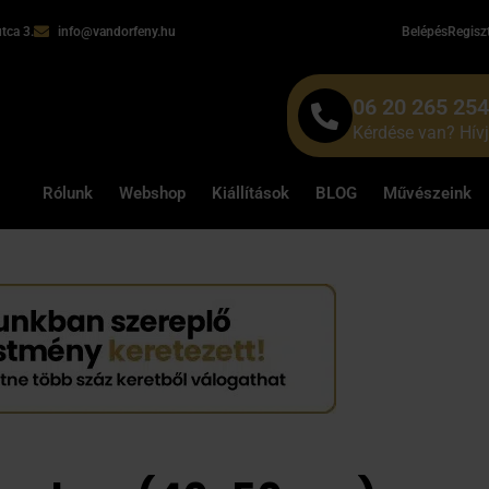
tca 3.
info@vandorfeny.hu
Belépés
Regisz
06 20 265 25
Kérdése van? Hív
Rólunk
Webshop
Kiállítások
BLOG
Művészeink