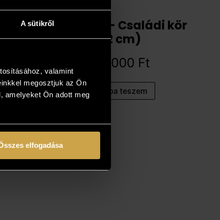
Bán Klára - Családi kör
A sütikről
(32 cm)
297 000
Ft
tosításához, valamint
einkkel megosztjuk az Ön
Kosárba teszem
l, amelyeket Ön adott meg
Összes elfogadása