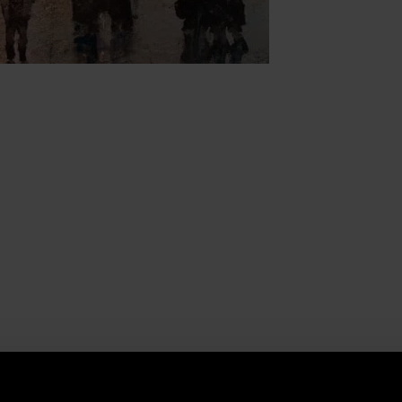
intse meg az otthonában!