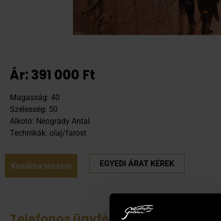
Ár:
391 000
Ft
Magasság: 40
Szélesség: 50
Alkotó: Neogrády Antal
Technikák: olaj/farost
EGYEDI ÁRAT KÉREK
Kosárba teszem
Telefonos ügyfélszolgálat
Tek