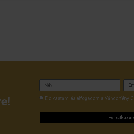
re!
Elolvastam, és elfogadom a Vándorfény G
tájékoztatóját
Feliratkozo