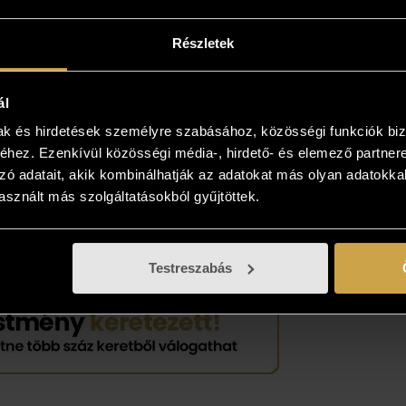
yiben a műalkotás elnyerte tetszését
Részletek
kezzen, és kollégáink bővebb felvilágosítást
! Lehetősége van az otthonában, a végleges
ál
 is megtekinteni az új kedvencét, kollégáink
mak és hirdetések személyre szabásához, közösségi funkciók biz
 viszik és bemutatják azt! Több is tetszik? Nem
hez. Ezenkívül közösségi média-, hirdető- és elemező partner
önteni? Gyűjtse össze az Önnek tetsző
zó adatait, akik kombinálhatják az adatokat más olyan adatokka
sokat, és vásárolja meg azt, ami élőben a
sznált más szolgáltatásokból gyűjtöttek.
ban tetszik!
Testreszabás