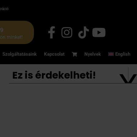
tráció
49
jon minket!
Szolgáltatásaink
Kapcsolat
Nyelvek
English
Ez is érdekelheti!