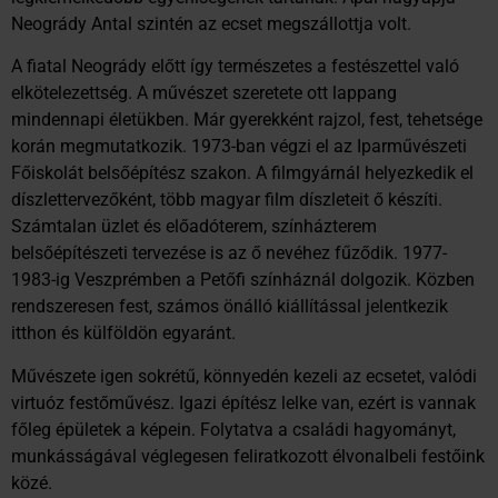
Neogrády Antal szintén az ecset megszállottja volt.
A fiatal Neogrády előtt így természetes a festészettel való
elkötelezettség. A művészet szeretete ott lappang
mindennapi életükben. Már gyerekként rajzol, fest, tehetsége
korán megmutatkozik. 1973-ban végzi el az Iparművészeti
Főiskolát belsőépítész szakon. A filmgyárnál helyezkedik el
díszlettervezőként, több magyar film díszleteit ő készíti.
Számtalan üzlet és előadóterem, színházterem
belsőépítészeti tervezése is az ő nevéhez fűződik. 1977-
1983-ig Veszprémben a Petőfi színháznál dolgozik. Közben
rendszeresen fest, számos önálló kiállítással jelentkezik
itthon és külföldön egyaránt.
Művészete igen sokrétű, könnyedén kezeli az ecsetet, valódi
virtuóz festőművész. Igazi építész lelke van, ezért is vannak
főleg épületek a képein. Folytatva a családi hagyományt,
munkásságával véglegesen feliratkozott élvonalbeli festőink
közé.