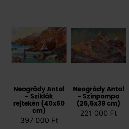
Neogrády Antal
Neogrády Antal
- Sziklák
- Színpompa
rejtekén (40x60
(25,5x38 cm)
cm)
221 000
Ft
397 000
Ft