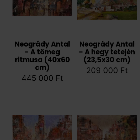
Neogrády Antal
Neogrády Antal
- A tömeg
- A hegy tetején
ritmusa (40x60
(23,5x30 cm)
cm)
209 000
Ft
445 000
Ft