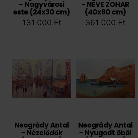
- Nagyvárosi
- NEVE ZOHAR
este (24x30 cm)
(40x60 cm)
131 000
Ft
361 000
Ft
Neogrády Antal
Neogrády Antal
- Nézelődők
- Nyugodt öböl