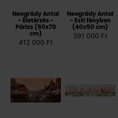
Neogrády Antal
Neogrády Antal
- Életérzés -
- Esti fényben
Párizs (50x70
(40x50 cm)
cm)
391 000
Ft
412 000
Ft