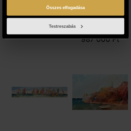
Neogrády Antal
Neogrády Antal
Összes elfogadása
- Izzó alkonyat
- Joy, love,
(15x70 cm)
peace (60x100
Testreszabás
cm)
289 000
Ft
987 000
Ft