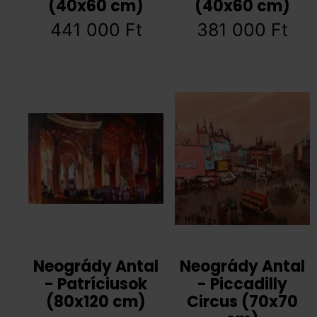
(40x60 cm)
(40x60 cm)
441 000
Ft
381 000
Ft
Neogrády Antal
Neogrády Antal
- Patríciusok
- Piccadilly
(80x120 cm)
Circus (70x70