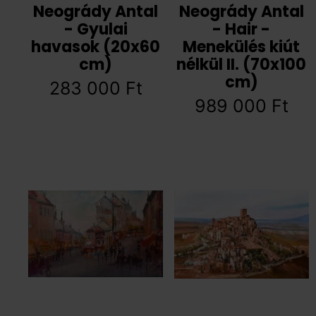
Neogrády Antal
Neogrády Antal
- Gyulai
- Hair -
havasok (20x60
Menekülés kiút
cm)
nélkül II. (70x100
cm)
283 000
Ft
989 000
Ft