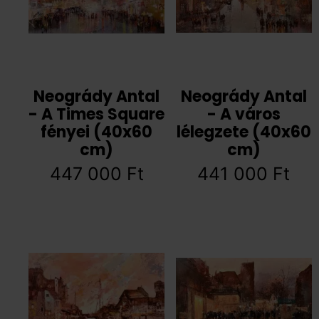
Neogrády Antal
Neogrády Antal
- A Times Square
- A város
fényei (40x60
lélegzete (40x60
cm)
cm)
447 000
Ft
441 000
Ft