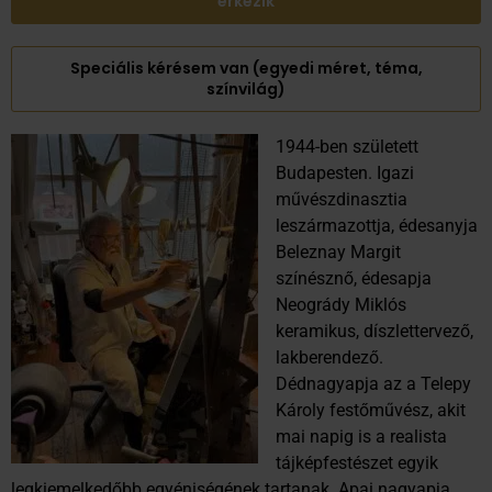
érkezik
Speciális kérésem van (egyedi méret, téma,
színvilág)
1944-ben született
Budapesten. Igazi
művészdinasztia
leszármazottja, édesanyja
Beleznay Margit
színésznő, édesapja
Neogrády Miklós
keramikus, díszlettervező,
lakberendező.
Dédnagyapja az a Telepy
Károly festőművész, akit
mai napig is a realista
tájképfestészet egyik
legkiemelkedőbb egyéniségének tartanak. Apai nagyapja