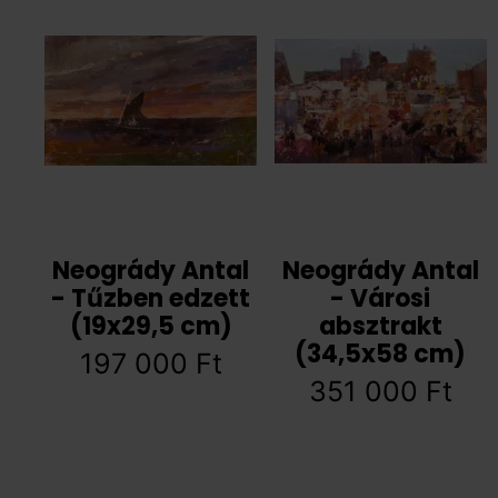
Neogrády Antal
Neogrády Antal
- Tűzben edzett
- Városi
(19x29,5 cm)
absztrakt
(34,5x58 cm)
197 000
Ft
351 000
Ft