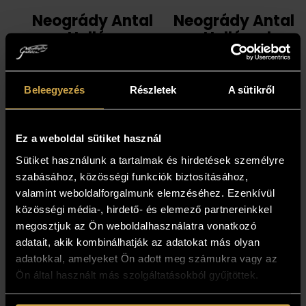
Neogrády Antal
Neogrády Antal
- Hullám-
- Hullámok
hegyek (40x50
hátán (28,5x30
cm)
cm)
Beleegyezés
Részletek
A sütikről
237 000
Ft
257 000
Ft
Ez a weboldal sütiket használ
Sütiket használunk a tartalmak és hirdetések személyre
szabásához, közösségi funkciók biztosításához,
valamint weboldalforgalmunk elemzéséhez. Ezenkívül
közösségi média-, hirdető- és elemező partnereinkkel
megosztjuk az Ön weboldalhasználatra vonatkozó
adatait, akik kombinálhatják az adatokat más olyan
adatokkal, amelyeket Ön adott meg számukra vagy az
Ön által használt más szolgáltatásokból gyűjtöttek.