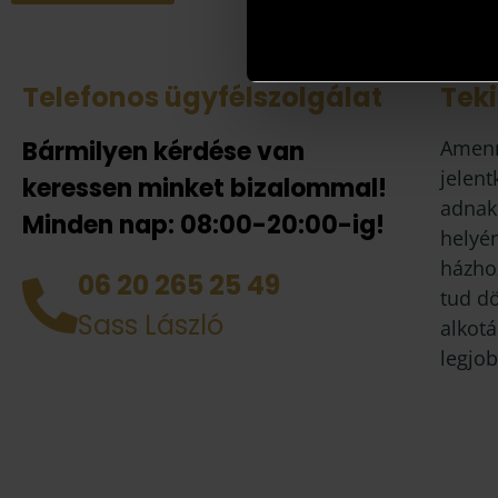
Telefonos ügyfélszolgálat
Tek
Bármilyen kérdése van
Amenn
jelent
keressen minket bizalommal!
adnak
Minden nap: 08:00-20:00-ig!
helyén
házhoz
06 20 265 25 49
tud d
Sass László
alkotá
legjob