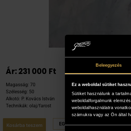
Beleegyezés
Ár:
231 000
Ft
Ez a weboldal sütiket haszn
Magasság: 70
Szélesség: 50
Sütiket használunk a tartal
Alkotó: P. Kovács István
weboldalforgalmunk elemzésé
Technikák: olaj/farost
weboldalhasználatra vonatko
számukra vagy az Ön által ha
EGYEDI ÁRAT KÉREK
Kosárba teszem