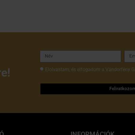
re!
Elolvastam, és elfogadom a Vándorfény G
tájékoztatóját
Feliratkozo
IÓ
INFORMÁCIÓK