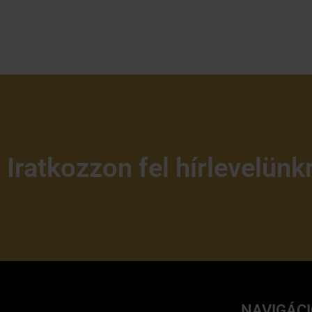
Iratkozzon fel hírlevelünk
NAVIGÁC