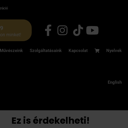
tráció
49
jon minket!
Művészeink
Szolgáltatásaink
Kapcsolat
Nyelvek
English
Ez is érdekelheti!