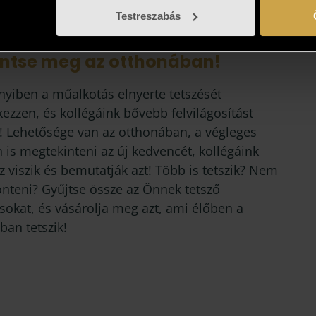
Testreszabás
intse meg az otthonában!
yiben a műalkotás elnyerte tetszését
kezzen, és kollégáink bővebb felvilágosítást
! Lehetősége van az otthonában, a végleges
 is megtekinteni az új kedvencét, kollégáink
 viszik és bemutatják azt! Több is tetszik? Nem
önteni? Gyűjtse össze az Önnek tetsző
sokat, és vásárolja meg azt, ami élőben a
ban tetszik!