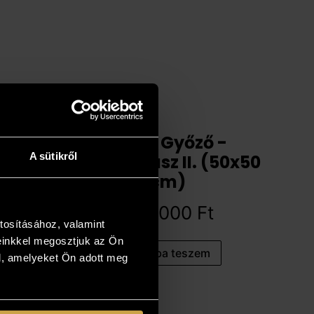
Bihon Győző -
A sütikről
Partszakasz II. (50x50
cm)
597 000
Ft
tosításához, valamint
einkkel megosztjuk az Ön
Kosárba teszem
l, amelyeket Ön adott meg