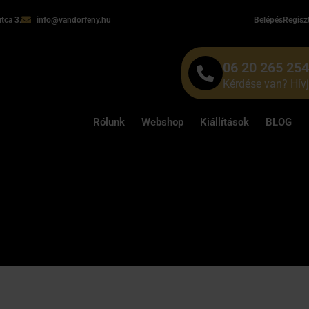
tca 3.
info@vandorfeny.hu
Belépés
Regisz
06 20 265 25
Kérdése van? Hív
Rólunk
Webshop
Kiállítások
BLOG