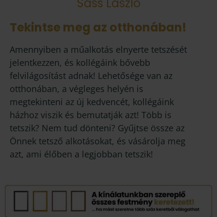
Sass László
Tekintse meg az otthonában!
Amennyiben a műalkotás elnyerte tetszését
jelentkezzen, és kollégáink bővebb
felvilágosítást adnak! Lehetősége van az
otthonában, a végleges helyén is
megtekinteni az új kedvencét, kollégáink
házhoz viszik és bemutatják azt! Több is
tetszik? Nem tud dönteni? Gyűjtse össze az
Önnek tetsző alkotásokat, és vásárolja meg
azt, ami élőben a legjobban tetszik!