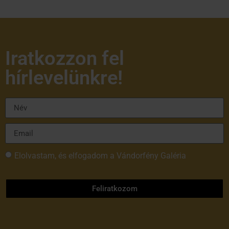
Iratkozzon fel
hírlevelünkre!
Elolvastam, és elfogadom a Vándorfény Galéria
adatvédelmi tájékoztatóját
Feliratkozom