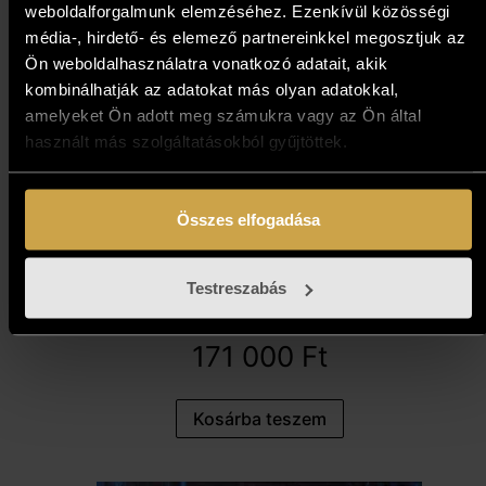
weboldalforgalmunk elemzéséhez. Ezenkívül közösségi
média-, hirdető- és elemező partnereinkkel megosztjuk az
Ön weboldalhasználatra vonatkozó adatait, akik
kombinálhatják az adatokat más olyan adatokkal,
amelyeket Ön adott meg számukra vagy az Ön által
használt más szolgáltatásokból gyűjtöttek.
Összes elfogadása
Ziegler Németh Ferenc -
Testreszabás
Hibiszkuszok II. (50x40 cm)
171 000
Ft
Kosárba teszem