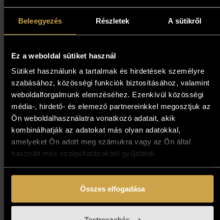
139 000
Ft
Beleegyezés
Részletek
A sütikről
Kosárba teszem
Ez a weboldal sütiket használ
Sütiket használunk a tartalmak és hirdetések személyre
szabásához, közösségi funkciók biztosításához, valamint
weboldalforgalmunk elemzéséhez. Ezenkívül közösségi
média-, hirdető- és elemező partnereinkkel megosztjuk az
Ön weboldalhasználatra vonatkozó adatait, akik
kombinálhatják az adatokat más olyan adatokkal,
amelyeket Ön adott meg számukra vagy az Ön által
használt más szolgáltatásokból gyűjtöttek.
Összes elfogadása
Testreszabás