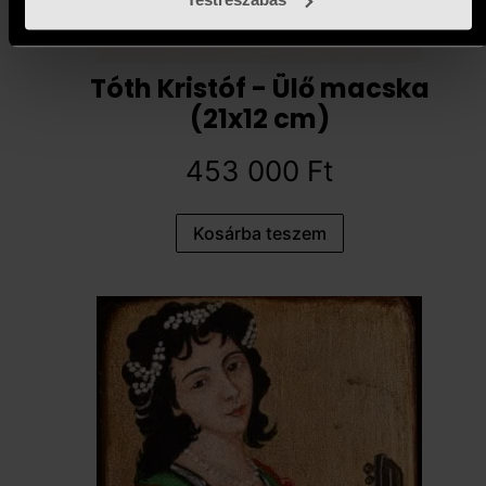
Tóth Kristóf - Ülő macska
(21x12 cm)
453 000
Ft
Kosárba teszem