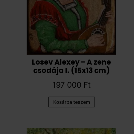
Losev Alexey - A zene
csodája I. (15x13 cm)
197 000
Ft
Kosárba teszem