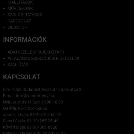
KIÁLLÍTÁSOK
MŰVÉSZEINK
SZOLGÁLTATÁSOK
KAPCSOLAT
WEBSHOP
INFORMÁCIÓK
ADATKEZELÉSI TÁJÉKOZTATÓ
ÁLTALÁNOS SZERZŐDÉSI FELTÉTELEK
SZÁLLÍTÁS
KAPCSOLAT
Cím: 1053 Budapest, Kossuth Lajos utca 3.
E-mail: info@vandorfeny.hu
Nyitvatartás: H-Szo: 10:00-18:00
Galéria: 06-1/267-52-62
Jánosi István: 06-20/915-60-76
Sass László: 06-20/265-25-49
Kővári Maja: 06-30/366-8528
Balatoni Mariann: 06 20 405 8113