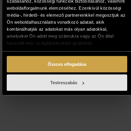
szabásához, közösségi funkciók biztosításához, valamint
weboldalforgalmunk elemzéséhez. Ezenkívül közösségi
média-, hirdető- és elemező partnereinkkel megosztjuk az
Ön weboldalhasználatra vonatkozó adatait, akik
kombinálhatják az adatokat más olyan adatokkal,
Cakó Ferenc - Vihar (30x30
amelyeket Ön adott meg számukra vagy az Ön által
cm)
használt más szolgáltatásokból gyűjtöttek.
239 000
Ft
Összes elfogadása
Kosárba teszem
Testreszabás