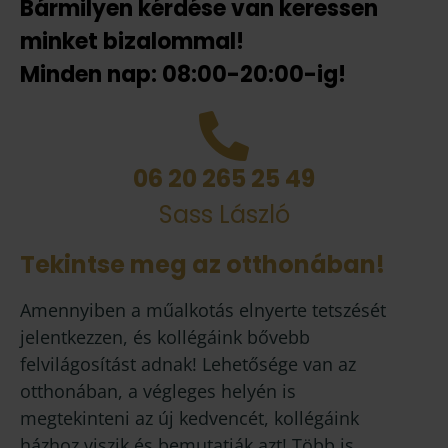
Bármilyen kérdése van keressen
minket bizalommal!
Minden nap: 08:00-20:00-ig!
06 20 265 25 49
Sass László
Tekintse meg az otthonában!
Amennyiben a műalkotás elnyerte tetszését
jelentkezzen, és kollégáink bővebb
felvilágosítást adnak! Lehetősége van az
otthonában, a végleges helyén is
megtekinteni az új kedvencét, kollégáink
házhoz viszik és bemutatják azt! Több is