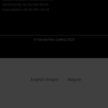
Sándi Károly: 06-20/366-80-00
Szűcs Balázs: 06-30/391-05-94
© Vándorfény Galéria 2025
English
(
Angol
)
Magyar