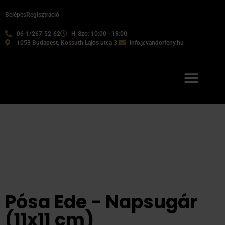
Belépés
Regisztráció
06-1/267-52-62
H-Szo: 10:00 - 18:00
1053 Budapest, Kossuth Lajos utca 3.
info@vandorfeny.hu
Pósa Ede - Napsugár
(11x11 cm)