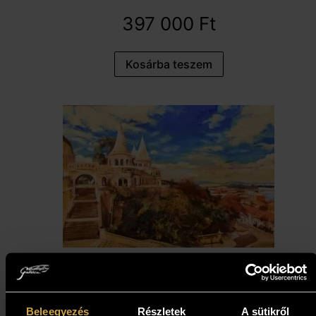
397 000
Ft
Kosárba teszem
Papp Gábor - A Halászok
bástyája (40x60 cm)
Beleegyezés
Részletek
A sütikről