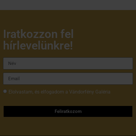
Iratkozzon fel
hírlevelünkre!
Elolvastam, és elfogadom a Vándorfény Galéria
adatvédelmi tájékoztatóját
Feliratkozom