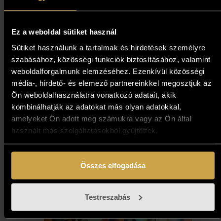
563 000
Ft
Kosárba teszem
Ez a weboldal sütiket használ
Sütiket használunk a tartalmak és hirdetések személyre
szabásához, közösségi funkciók biztosításához, valamint
weboldalforgalmunk elemzéséhez. Ezenkívül közösségi
média-, hirdető- és elemező partnereinkkel megosztjuk az
Ön weboldalhasználatra vonatkozó adatait, akik
kombinálhatják az adatokat más olyan adatokkal,
amelyeket Ön adott meg számukra vagy az Ön által
használt más szolgáltatásokból gyűjtöttek.
Összes elfogadása
Testreszabás