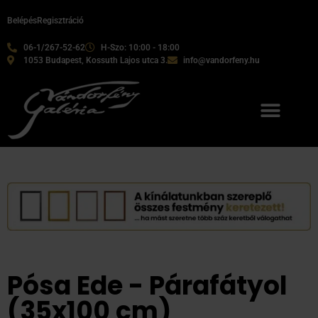
Belépés
Regisztráció
06-1/267-52-62
H-Szo: 10:00 - 18:00
1053 Budapest, Kossuth Lajos utca 3.
info@vandorfeny.hu
Pósa Ede - Párafátyol
(35x100 cm)