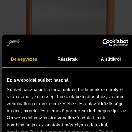
Beleegyezés
Részletek
A sütikről
Ez a weboldal sütiket használ
Sütiket használunk a tartalmak és hirdetések személyre
Kovács Erzsébet - Tulipános
szabásához, közösségi funkciók biztosításához, valamint
weboldalforgalmunk elemzéséhez. Ezenkívül közösségi
tükör (60x30 cm)
média-, hirdető- és elemező partnereinkkel megosztjuk az
849 000
Ft
Ön weboldalhasználatra vonatkozó adatait, akik
kombinálhatják az adatokat más olyan adatokkal,
amelyeket Ön adott meg számukra vagy az Ön által