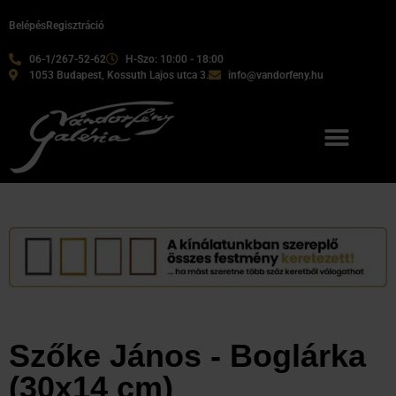
Belépés
Regisztráció
06-1/267-52-62
H-Szo: 10:00 - 18:00
1053 Budapest, Kossuth Lajos utca 3.
info@vandorfeny.hu
Szőke János - Boglárka
(30x14 cm)