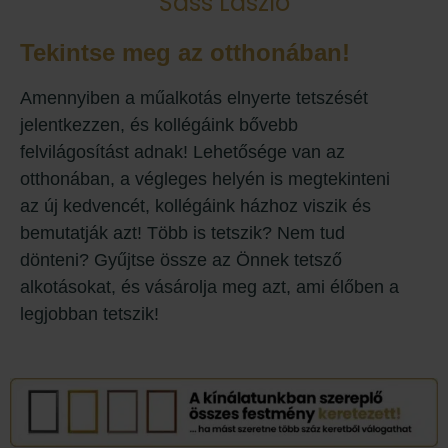
Sass László
Tekintse meg az otthonában!
Amennyiben a műalkotás elnyerte tetszését
jelentkezzen, és kollégáink bővebb
felvilágosítást adnak! Lehetősége van az
otthonában, a végleges helyén is megtekinteni
az új kedvencét, kollégáink házhoz viszik és
bemutatják azt! Több is tetszik? Nem tud
dönteni? Gyűjtse össze az Önnek tetsző
alkotásokat, és vásárolja meg azt, ami élőben a
legjobban tetszik!