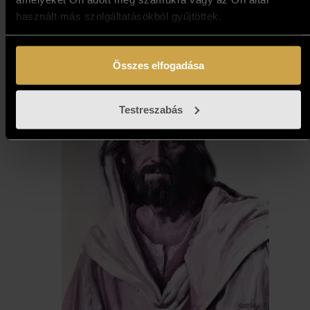
Kosárba teszem
használt más szolgáltatásokból gyűjtöttek.
Összes elfogadása
Testreszabás