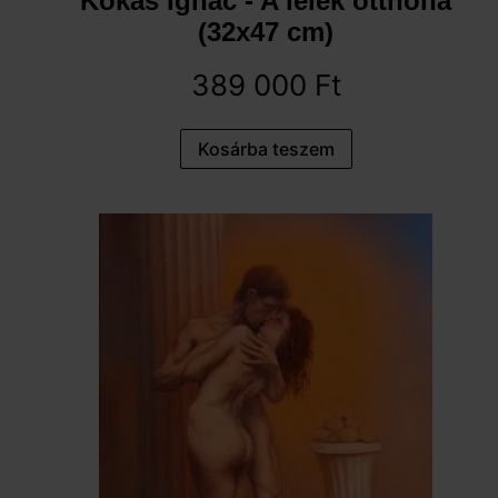
Kokas Ignác - A lélek otthona
(32x47 cm)
389 000
Ft
Kosárba teszem