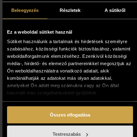
Beleegyezés
Részletek
A sütikről
Ez a weboldal sütiket használ
Sütiket használunk a tartalmak és hirdetések személyre
szabásához, közösségi funkciók biztosításához, valamint
weboldalforgalmunk elemzéséhez. Ezenkívül közösségi
Király Nikoletta - Forróság
média-, hirdető- és elemező partnereinkkel megosztjuk az
Ön weboldalhasználatra vonatkozó adatait, akik
(20x20 cm)
kombinálhatják az adatokat más olyan adatokkal,
amelyeket Ön adott meg számukra vagy az Ön által
139 000
Ft
használt más szolgáltatásokból gyűjtöttek.
Kosárba teszem
Összes elfogadása
Testreszabás