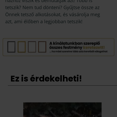
házhoz viszik és bemutatják azt! Több is
tetszik? Nem tud dönteni? Gyűjtse össze az
Önnek tetsző alkotásokat, és vásárolja meg
azt, ami élőben a legjobban tetszik!
Ez is érdekelheti!