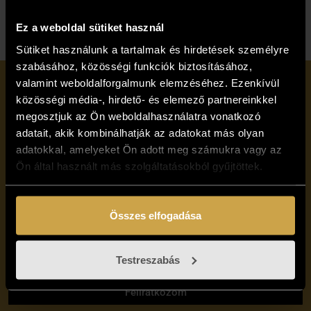
Ez a weboldal sütiket használ
Sütiket használunk a tartalmak és hirdetések személyre
szabásához, közösségi funkciók biztosításához,
valamint weboldalforgalmunk elemzéséhez. Ezenkívül
közösségi média-, hirdető- és elemező partnereinkkel
Iratkozzon fel
megosztjuk az Ön weboldalhasználatra vonatkozó
hírlevelünkre!
adatait, akik kombinálhatják az adatokat más olyan
adatokkal, amelyeket Ön adott meg számukra vagy az
Ön által használt más szolgáltatásokból gyűjtöttek.
Összes elfogadása
Elolvastam, és elfogadom a Vándorfény Galéria
Testreszabás
adatvédelmi tájékoztatóját
Feliratkozom