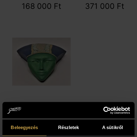
168 000
Ft
371 000
Ft
Bábel Anita -
Maszk III. (30x28
cm)
Beleegyezés
Részletek
A sütikről
139 000
Ft