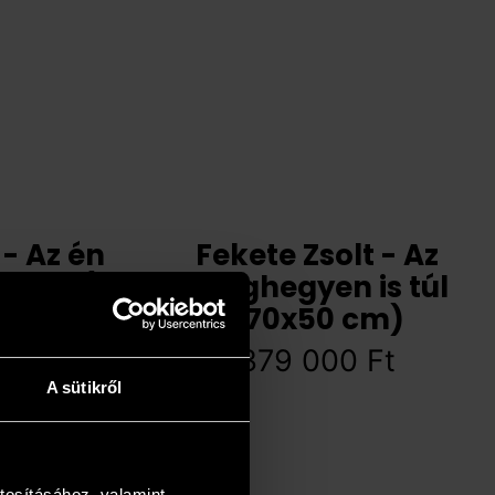
 - Az én
Fekete Zsolt - Az
40 cm)
üveghegyen is túl
(70x50 cm)
0
Ft
379 000
Ft
A sütikről
tosításához, valamint