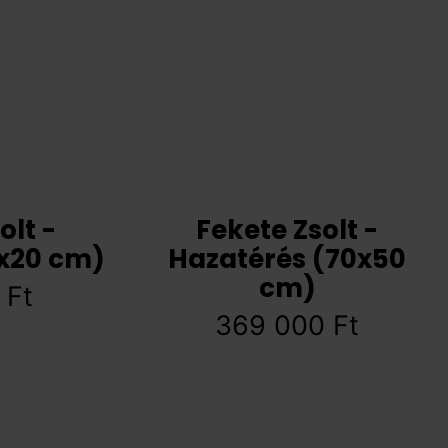
olt -
Fekete Zsolt -
0x20 cm)
Hazatérés (70x50
cm)
0
Ft
369 000
Ft