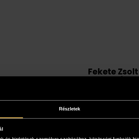
Fekete Zsolt
váram (80x
361 00
Részletek
ál
mak és hirdetések személyre szabásához, közösségi funkciók biz