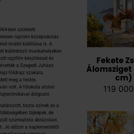
964-ben született
resen rajzolni középiskolás
lső önálló kiállítása is. A
solt különböző munkahelyeken
Fekete Zs
tt rajzfilm készítéssel és
felvették a Szegedi Juhász
Álomsziget
ajz-földrajz szakára.
cm)
edett meg a festés
ván volt. A főiskola utolsó
119 00
lajtechnikával dolgozni.
atározott, tiszta színek és a
 többségében tájképek, de
zült szürrealista ábrázolást.
tet. Jó idõzni a naplementétõl