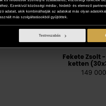
hez. Ezenkívül közösségi média-, hirdető- és elemező partner
zó adatait, akik kombinálhatják az adatokat más olyan adatokka
sznált más szolgáltatásokból gyűjtöttek.
Testreszabás
Fekete Zsolt 
ketten (30
149 00