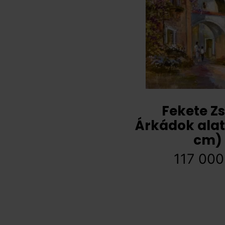
Fekete Zs
Árkádok alat
cm)
117 00