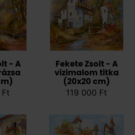
lt - A
Fekete Zsolt - A
rázsa
vízimalom titka
cm)
(20x20 cm)
0
Ft
119 000
Ft