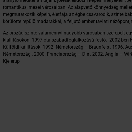
aranyló mediterrán tájain, jólesik elidõzni képein melyeken „bé
romantikus, mesei városaiban. Az alapvetõ könnyedség mellett
megmutatkozik képein, életfája az égbe csavarodik, szinte bábe
körülötte repülõ madarakkal, a feljutó ember távlati nézõpontját
Az ország szinte valamennyi nagyobb városában szerepelt eg
kiállításokon. 1997 óta szabadfoglalkozású festő. 2002-ben Ho
Külföldi kállítások: 1992. Németország – Braunfels , 1996. Aus
Németország , 2000. Franciaország – Die , 2002. Anglia – Wir
Kjelerup