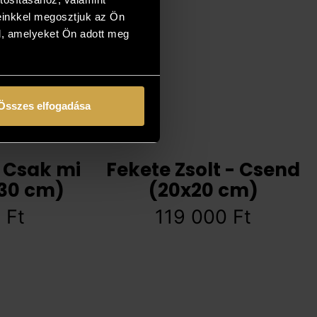
einkkel megosztjuk az Ön
l, amelyeket Ön adott meg
Összes elfogadása
- Csak mi
Fekete Zsolt - Csend
x30 cm)
(20x20 cm)
0
Ft
119 000
Ft