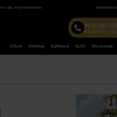
tca 3.
info@vandorfeny.hu
Belépés
Regisz
06 20 265 25
Kérdése van? Hív
Rólunk
Webshop
Kiállítások
BLOG
Művészeink