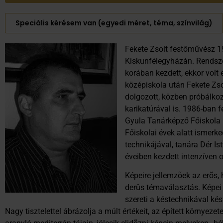
Speciális kérésem van (egyedi méret, téma, színvilág)
Fekete Zsolt festőművész 1
Kiskunfélegyházán. Rendsze
korában kezdett, ekkor volt e
középiskola után Fekete Z
dolgozott, közben próbálkozo
karikatúrával is. 1986-ban 
Gyula Tanárképző Főiskola r
Főiskolai évek alatt ismerk
technikájával, tanára Dér Ist
éveiben kezdett intenzíven o
Képeire jellemzõek az erõs, h
derûs témaválasztás. Képei
szereti a késtechnikával kés
Nagy tisztelettel ábrázolja a múlt értékeit, az épített környeze