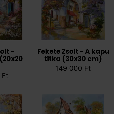
olt -
Fekete Zsolt - A kapu
 (20x20
titka (30x30 cm)
149 000
Ft
0
Ft