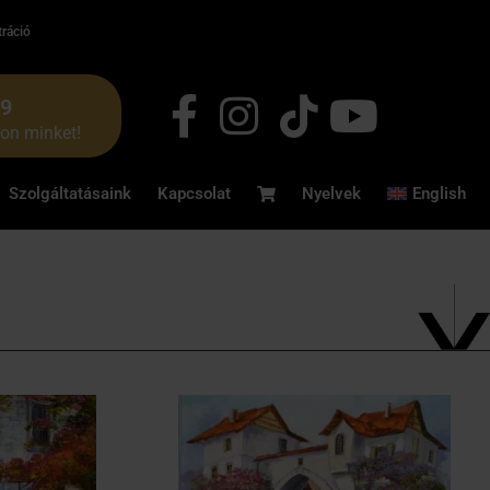
tráció
49
jon minket!
Szolgáltatásaink
Kapcsolat
Nyelvek
English