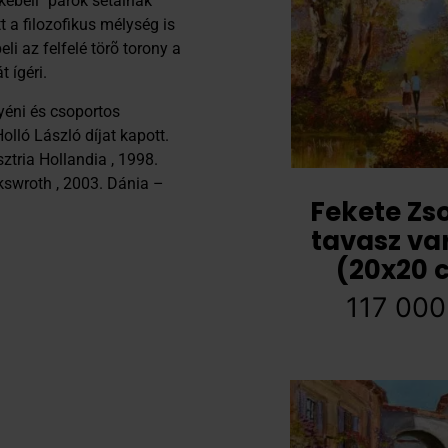
kebeli" párok sétálnak
 a filozofikus mélység is
li az felfelé törõ torony a
 ígéri.
yéni és csoportos
lló László díjat kapott.
ztria Hollandia , 1998.
kswroth , 2003. Dánia –
Fekete Zso
tavasz va
(20x20 
117 00