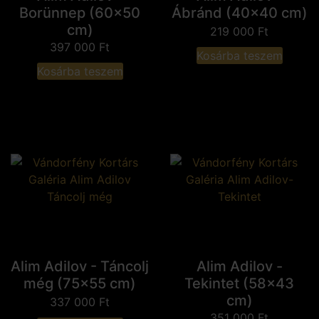
Borünnep (60x50
Ábránd (40x40 cm)
cm)
219 000
Ft
397 000
Ft
Kosárba teszem
Kosárba teszem
Alim Adilov - Táncolj
Alim Adilov -
még (75x55 cm)
Tekintet (58x43
cm)
337 000
Ft
351 000
Ft