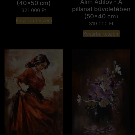
Alim Adilov - A
(40x50 cm)
pillanat bűvöletében
321 000
Ft
(50x40 cm)
Kosárba teszem
319 000
Ft
Kosárba teszem