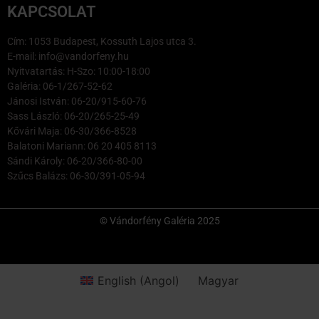
KAPCSOLAT
Cím: 1053 Budapest, Kossuth Lajos utca 3.
E-mail: info@vandorfeny.hu
Nyitvatartás: H-Szo: 10:00-18:00
Galéria: 06-1/267-52-62
Jánosi István: 06-20/915-60-76
Sass László: 06-20/265-25-49
Kővári Maja: 06-30/366-8528
Balatoni Mariann: 06 20 405 8113
Sándi Károly: 06-20/366-80-00
Szűcs Balázs: 06-30/391-05-94
© Vándorfény Galéria 2025
English
(
Angol
)
Magyar