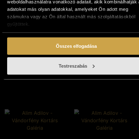
weboldalhasználatra vonatkozó adatait, akik kombinálhatják
adatokat más olyan adatokkal, amelyeket Ön adott meg
Alim Adilov - Jó
számukra vagy az Ön által használt más szolgáltatásokból
szélben! (60x50
gyűjtöttek.
cm)
354 000
Ft
Alim Adilov - Az ősz
Kosárba teszem
Összes elfogadása
gyümölcsei (50x30
cm)
271 000
Ft
Testreszabás
Kosárba teszem