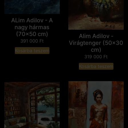
ALim Adilov - A
nagy hármas
(70x50 cm)
Alim Adilov -
391 000
Ft
Virágtenger (50x30
cm)
Kosárba teszem
319 000
Ft
Kosárba teszem