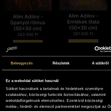
Alim Adilov -
Alim Adilov -
Emlékek illata
Spanyol ritmus
(50x30 cm)
(50x30 cm)
281 000
Ft
283 000
Ft
Kosárba teszem
Kosárba teszem
Beleegyezés
Részletek
A sütikről
Ez a weboldal sütiket használ
Sütiket használunk a tartalmak és hirdetések személyre
szabásához, közösségi funkciók biztosításához, valamint
weboldalforgalmunk elemzéséhez. Ezenkívül közösségi
média-, hirdető- és elemező partnereinkkel megosztjuk az Ö