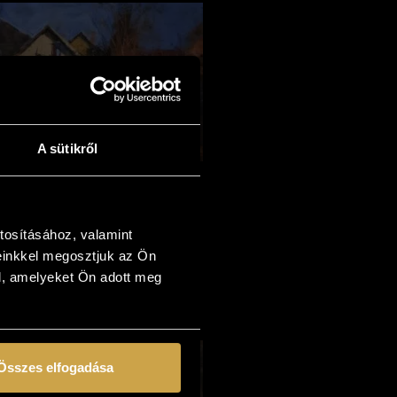
A sütikről
iegler Németh Ferenc -
átsóudvar (24x34 cm)
112 000
Ft
tosításához, valamint
einkkel megosztjuk az Ön
Kosárba teszem
l, amelyeket Ön adott meg
Összes elfogadása