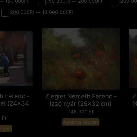
— 150 000Ft
150 000Ft — 200 000Ft
200 00
300 000Ft — 10 000 000Ft
h Ferenc -
Z
Ziegler Németh Ferenc -
gel (24x34
N
Izzó nyár (25x32 cm)
148 000
Ft
0
Ft
Kosárba teszem
eszem