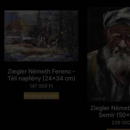
Ziegler Németh Ferenc -
Téli napfény (24x34 cm)
147 000
Ft
Kosárba teszem
Ziegler Német
Semir (50
239 00