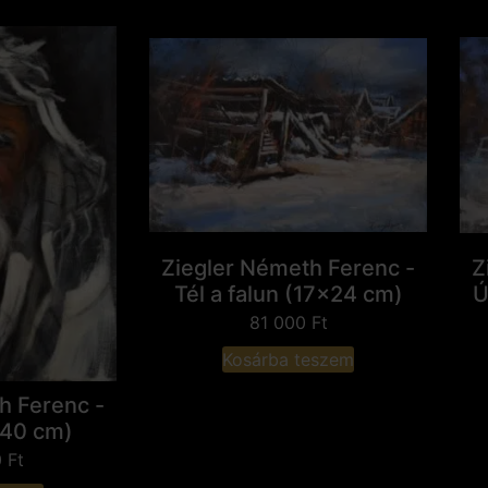
Ziegler Németh Ferenc -
Z
Tél a falun (17x24 cm)
Ú
81 000
Ft
Kosárba teszem
h Ferenc -
x40 cm)
0
Ft