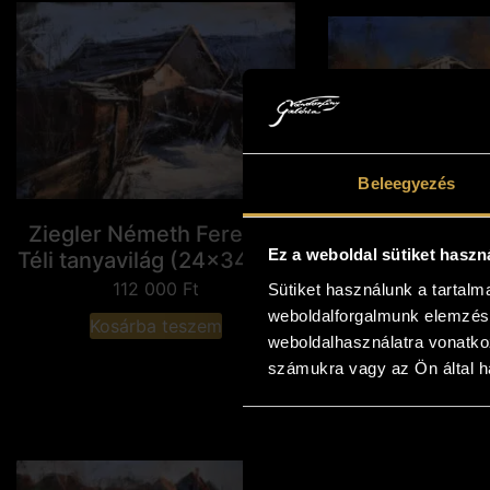
Beleegyezés
Ziegler Németh Ferenc -
Ziegler Német
Ez a weboldal sütiket haszn
Téli tanyavilág (24x34 cm)
Őszi emlék - S
cm)
112 000
Ft
Sütiket használunk a tartal
63 00
weboldalforgalmunk elemzésé
Kosárba teszem
weboldalhasználatra vonatko
Kosárba t
számukra vagy az Ön által ha