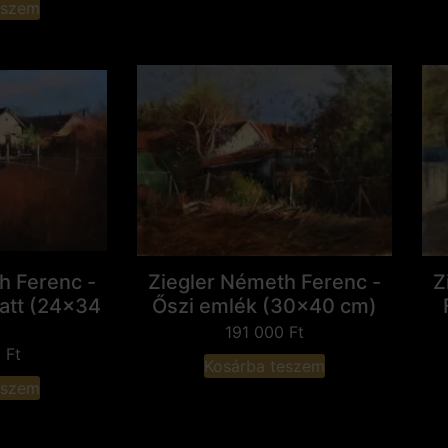
eszem
h Ferenc -
Ziegler Németh Ferenc -
Z
latt (24x34
Őszi emlék (30x40 cm)
191 000
Ft
0
Ft
Kosárba teszem
eszem