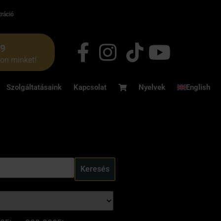
tráció
49
jon minket!
Szolgáltatásaink
Kapcsolat
Nyelvek
English
Keresés