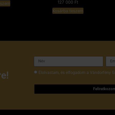
127 000
Ft
eszem
Kosárba teszem
re!
Elolvastam, és elfogadom a Vándorfény G
tájékoztatóját
Feliratkozo