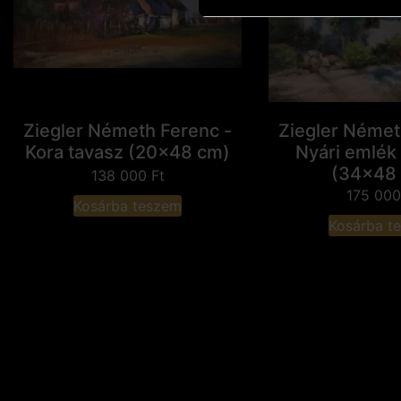
Ziegler Németh Ferenc -
Ziegler Német
Kora tavasz (20x48 cm)
Nyári emlék 
(34x48
138 000
Ft
175 00
Kosárba teszem
Kosárba t