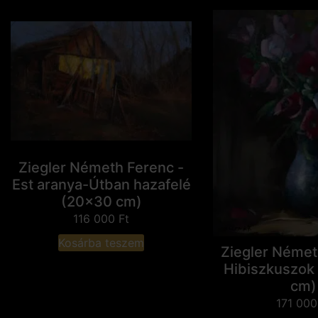
Ziegler Németh Ferenc -
Est aranya-Útban hazafelé
(20x30 cm)
116 000
Ft
Kosárba teszem
Ziegler Német
Hibiszkuszok 
cm)
171 00