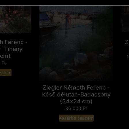
h Ferenc -
Z
- Tihany
 cm)
0
Ft
eszem
Ziegler Németh Ferenc -
Késő délután-Badacsony
(34x24 cm)
96 000
Ft
Kosárba teszem