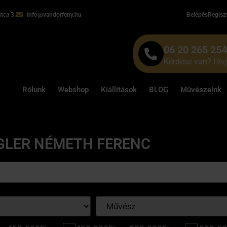
tca 3.
info@vandorfeny.hu
Belépés
Regisz
06 20 265 25
Kérdése van? Hív
Rólunk
Webshop
Kiállítások
BLOG
Művészeink
GLER NÉMETH FERENC