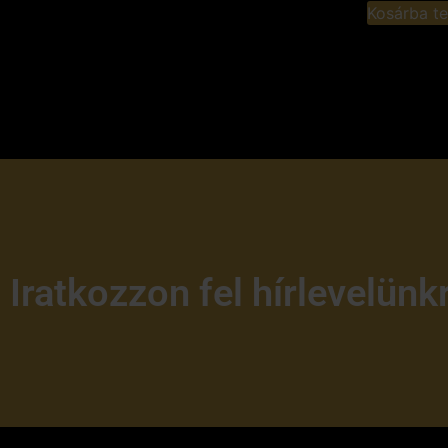
Kosárba t
Iratkozzon fel hírlevelünk