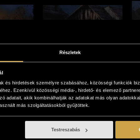
Részletek
h Ferenc -
Ziegler Németh Ferenc -
Z
ál
olt (14x23
Otthon (14x23 cm)
H
65 000
Ft
mak és hirdetések személyre szabásához, közösségi funkciók biz
0
Ft
hez. Ezenkívül közösségi média-, hirdető- és elemező partner
Kosárba teszem
zó adatait, akik kombinálhatják az adatokat más olyan adatokka
eszem
sznált más szolgáltatásokból gyűjtöttek.
Testreszabás