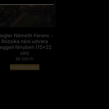
iegler Németh Ferenc -
Rózsika néni udvara
reggeli fényben (15x22
cm)
69 000
Ft
Kosárba teszem