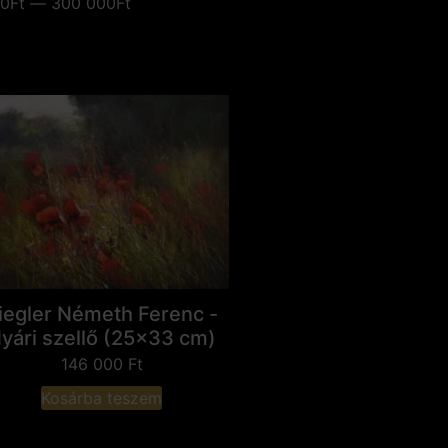
0Ft — 300 000Ft
iegler Németh Ferenc -
yári szellő (25x33 cm)
146 000
Ft
Kosárba teszem