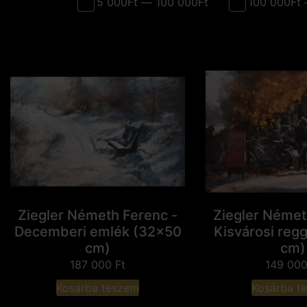
5 000Ft — 100 000Ft
100 000Ft 
Ziegler Németh Ferenc -
Ziegler Német
Decemberi emlék (32x50
Kisvárosi reg
cm)
cm)
187 000
Ft
149 00
Kosárba teszem
Kosárba t