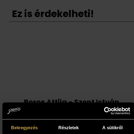
Ez is érdekelheti!
Boros Attila - Szent István
(29x20 cm)
167 000
Ft
Beleegyezés
Részletek
A sütikről