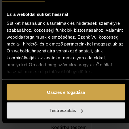
Kosárba teszem
Ez a weboldal sütiket használ
Sütiket használunk a tartalmak és hirdetések személyre
szabásához, közösségi funkciók biztosításához, valamint
weboldalforgalmunk elemzéséhez. Ezenkívül közösségi
média-, hirdető- és elemező partnereinkkel megosztjuk az
Ön weboldalhasználatra vonatkozó adatait, akik
kombinálhatják az adatokat más olyan adatokkal,
amelyeket Ön adott meg számukra vagy az Ön által
használt más szolgáltatásokból gyűjtöttek.
Bihon Győző - Partszakasz II.
Összes elfogadása
(50x50 cm)
597 000
Ft
Testreszabás
Kosárba teszem