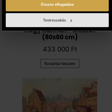
Összes elfogadása
Testreszabás
Nagy Kálmán - Moszat
(80x60 cm)
433 000
Ft
Kosárba teszem