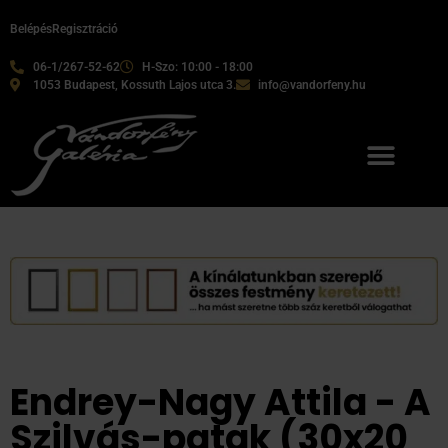
Belépés
Regisztráció
06-1/267-52-62
H-Szo: 10:00 - 18:00
1053 Budapest, Kossuth Lajos utca 3.
info@vandorfeny.hu
Endrey-Nagy Attila - A
Szilvás-patak (30x20