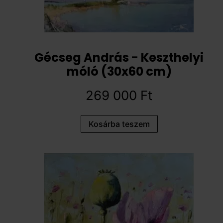
Gécseg András - Keszthelyi
móló (30x60 cm)
269 000
Ft
Kosárba teszem