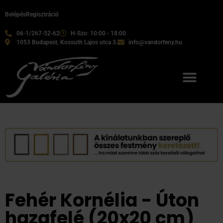
Belépés
Regisztráció
06-1/267-52-62
H-Szo: 10:00 - 18:00
1053 Budapest, Kossuth Lajos utca 3.
info@vandorfeny.hu
Fehér Kornélia - Úton
hazafelé (20x20 cm)