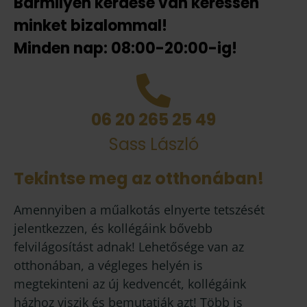
Bármilyen kérdése van keressen
minket bizalommal!
Minden nap: 08:00-20:00-ig!
06 20 265 25 49
Sass László
Tekintse meg az otthonában!
Amennyiben a műalkotás elnyerte tetszését
jelentkezzen, és kollégáink bővebb
felvilágosítást adnak! Lehetősége van az
otthonában, a végleges helyén is
megtekinteni az új kedvencét, kollégáink
házhoz viszik és bemutatják azt! Több is