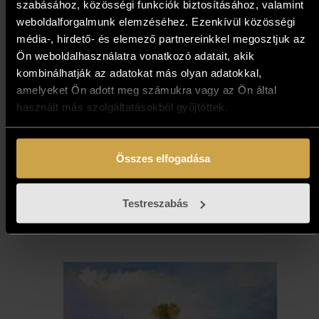
szabásához, közösségi funkciók biztosításához, valamint
weboldalforgalmunk elemzéséhez. Ezenkívül közösségi
média-, hirdető- és elemező partnereinkkel megosztjuk az
Ön weboldalhasználatra vonatkozó adatait, akik
kombinálhatják az adatokat más olyan adatokkal,
amelyeket Ön adott meg számukra vagy az Ön által
Gasztonyi Kálmán - New
használt más szolgáltatásokból gyűjtöttek.
York, New York (70x90 cm)
769 000
Ft
Összes elfogadása
Kosárba teszem
Testreszabás