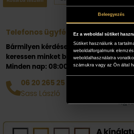
Beleegyezés
Telefonos ügyfélszolgálat
Tek
Ez a weboldal sütiket haszn
Sütiket használunk a tartal
Bármilyen kérdése van
Amenn
weboldalforgalmunk elemzésé
jelent
keressen minket bizalommal!
weboldalhasználatra vonatko
adnak
Minden nap: 08:00-20:00-ig!
számukra vagy az Ön által ha
helyén
házhoz
06 20 265 25 49
tud d
Sass László
alkotá
legjob