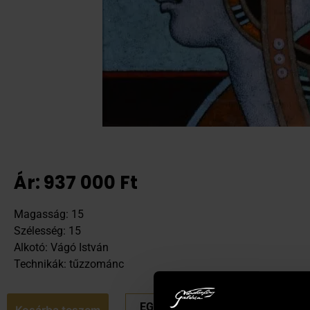
Ár:
937 000
Ft
Magasság: 15
Szélesség: 15
Alkotó: Vágó István
Technikák: tűzzománc
EGYEDI ÁRAT KÉREK
Kosárba teszem