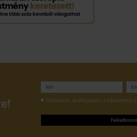
re!
Elolvastam, és elfogadom a Vándorfény G
tájékoztatóját
Feliratkozo