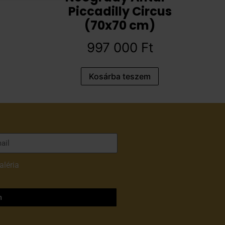
Piccadilly Circus
(70x70 cm)
997 000
Ft
Kosárba teszem
aléria
adatvédelmi
m