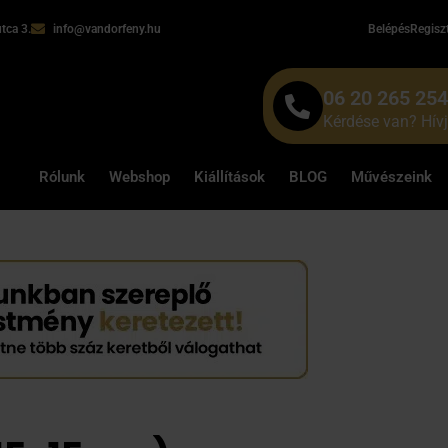
tca 3.
info@vandorfeny.hu
Belépés
Regisz
06 20 265 25
Kérdése van? Hív
Rólunk
Webshop
Kiállítások
BLOG
Művészeink