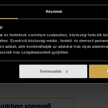
Részletek
intse meg az otthonában!
ál
mak és hirdetések személyre szabásához, közösségi funkciók biz
yiben a műalkotás elnyerte tetszését
hez. Ezenkívül közösségi média-, hirdető- és elemező partner
kezzen, és kollégáink bővebb felvilágosítást
zó adatait, akik kombinálhatják az adatokat más olyan adatokka
! Lehetősége van az otthonában, a végleges
sznált más szolgáltatásokból gyűjtöttek.
 is megtekinteni az új kedvencét, kollégáink
 viszik és bemutatják azt! Több is tetszik? Nem
önteni? Gyűjtse össze az Önnek tetsző
Testreszabás
sokat, és vásárolja meg azt, ami élőben a
ban tetszik!