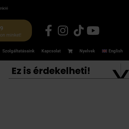
tráció
49
jon minket!
Szolgáltatásaink
Kapcsolat
Nyelvek
English
Ez is érdekelheti!