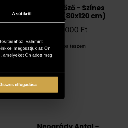
Bihon Győző - Színes
távlatok (80x120 cm)
A sütikről
794 000
Ft
tosításához, valamint
Kosárba teszem
einkkel megosztjuk az Ön
l, amelyeket Ön adott meg
Összes elfogadása
Neogrády Antal -