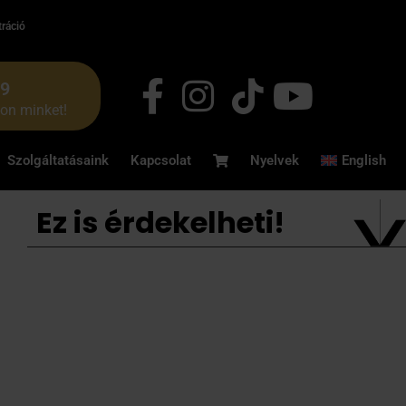
tráció
49
jon minket!
Szolgáltatásaink
Kapcsolat
Nyelvek
English
Ez is érdekelheti!