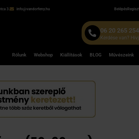
tca 3.
info@vandorfeny.hu
Belépés
Regisz
06 20 265 25
Kérdése van? Hív
Rólunk
Webshop
Kiállítások
BLOG
Művészeink