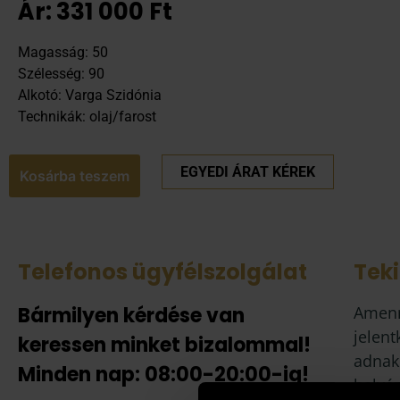
Ár:
331 000
Ft
Magasság: 50
Szélesség: 90
Alkotó: Varga Szidónia
Technikák: olaj/farost
EGYEDI ÁRAT KÉREK
Kosárba teszem
Telefonos ügyfélszolgálat
Tek
Bármilyen kérdése van
Amenn
jelent
keressen minket bizalommal!
adnak
Minden nap: 08:00-20:00-ig!
helyén