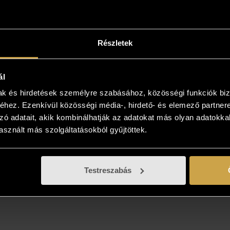
 viszik és bemutatják azt! Több is tetszik? Nem
önteni? Gyűjtse össze az Önnek tetsző
sokat, és vásárolja meg azt, ami élőben a
Részletek
ban tetszik!
ál
mak és hirdetések személyre szabásához, közösségi funkciók biz
hez. Ezenkívül közösségi média-, hirdető- és elemező partner
zó adatait, akik kombinálhatják az adatokat más olyan adatokka
sznált más szolgáltatásokból gyűjtöttek.
Testreszabás