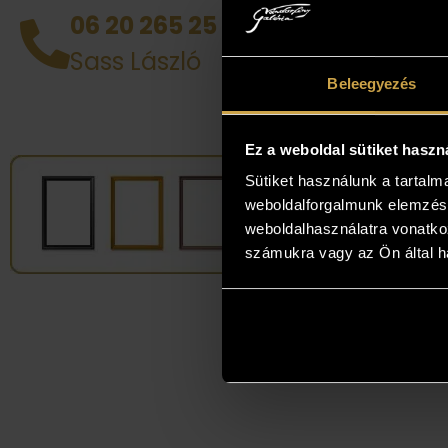
házhoz
06 20 265 25 49
tud d
Sass László
alkotá
Beleegyezés
legjob
Ez a weboldal sütiket haszn
Sütiket használunk a tartal
weboldalforgalmunk elemzésé
weboldalhasználatra vonatko
számukra vagy az Ön által ha