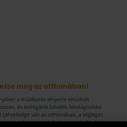
intse meg az otthonában!
yiben a műalkotás elnyerte tetszését
kezzen, és kollégáink bővebb felvilágosítást
! Lehetősége van az otthonában, a végleges
 is megtekinteni az új kedvencét, kollégáink