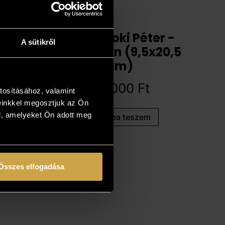
Udvarnoki Péter -
A sütikről
Csendben (9,5x20,5
cm)
89 000
Ft
tosításához, valamint
einkkel megosztjuk az Ön
l, amelyeket Ön adott meg
Kosárba teszem
Összes elfogadása