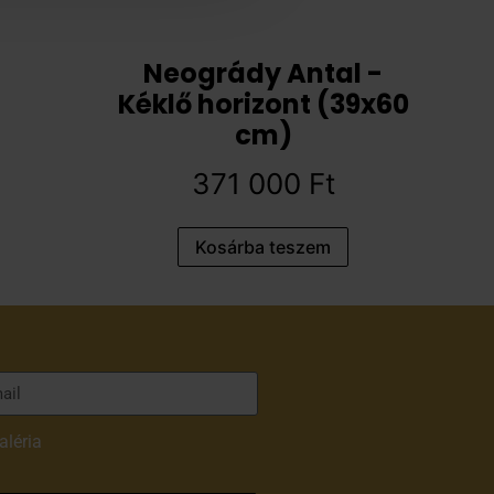
Neogrády Antal -
Kéklő horizont (39x60
cm)
371 000
Ft
Kosárba teszem
aléria
adatvédelmi