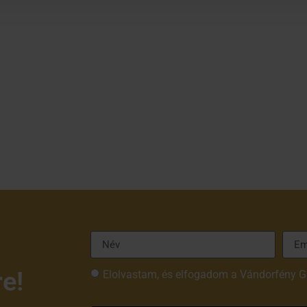
re!
Elolvastam, és elfogadom a Vándorfény G
tájékoztatóját