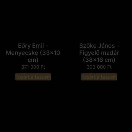
Eőry Emil -
Szőke János -
Menyecske (33x10
Figyelő madár
cm)
(38x16 cm)
371 000
Ft
393 000
Ft
Kosárba teszem
Kosárba teszem