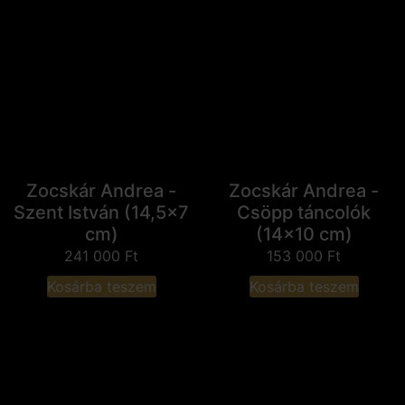
Zocskár Andrea -
Zocskár Andrea -
Szent István (14,5x7
Csöpp táncolók
cm)
(14x10 cm)
241 000
Ft
153 000
Ft
Kosárba teszem
Kosárba teszem