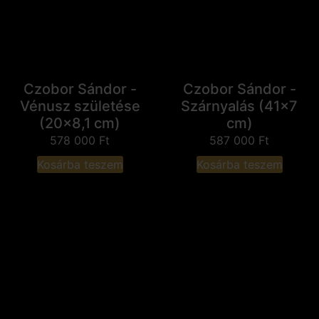
Czobor Sándor -
Czobor Sándor -
Vénusz születése
Szárnyalás (41x7
(20x8,1 cm)
cm)
578 000
Ft
587 000
Ft
Kosárba teszem
Kosárba teszem