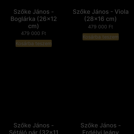
Szőke János -
Szőke János - Viola
Boglárka (26x12
(28x16 cm)
cm)
479 000
Ft
479 000
Ft
Kosárba teszem
Kosárba teszem
Szőke János -
Szőke János -
Sétáló pár (32x11
Erdélyi leány