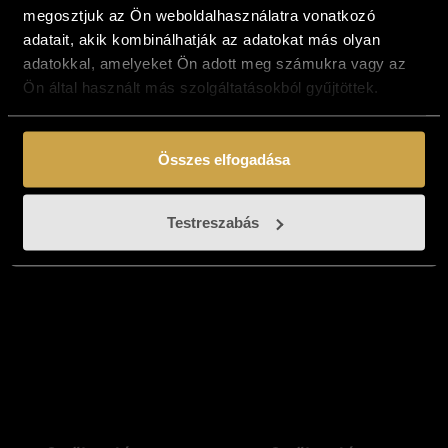
megosztjuk az Ön weboldalhasználatra vonatkozó
adatait, akik kombinálhatják az adatokat más olyan
adatokkal, amelyeket Ön adott meg számukra vagy az
Czobor Sándor - A
Szőke János -
Ön által használt más szolgáltatásokból gyűjtöttek.
lét elviselhetetlen
Szerelmesek Lova
súlya II. (18x16 cm)
(35x32 cm)
547 000
Ft
567 000
Ft
Összes elfogadása
Kosárba teszem
Kosárba teszem
Testreszabás