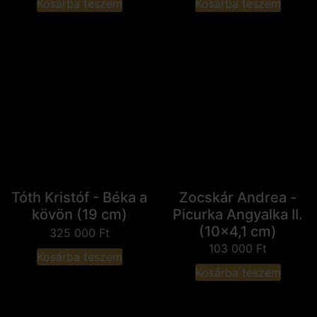
Kosárba teszem
Kosárba teszem
Tóth Kristóf - Béka a
Zocskár Andrea -
kövön (19 cm)
Picurka Angyalka II.
(10x4,1 cm)
325 000
Ft
103 000
Ft
Kosárba teszem
Kosárba teszem