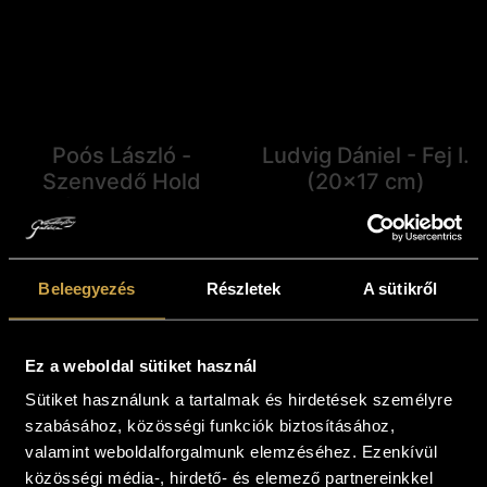
Poós László -
Ludvig Dániel - Fej I.
Szenvedő Hold
(20x17 cm)
(52x27 cm)
189 000
Ft
1 997 000
Ft
Kosárba teszem
Kosárba teszem
Beleegyezés
Részletek
A sütikről
Ez a weboldal sütiket használ
Sütiket használunk a tartalmak és hirdetések személyre
szabásához, közösségi funkciók biztosításához,
valamint weboldalforgalmunk elemzéséhez. Ezenkívül
közösségi média-, hirdető- és elemező partnereinkkel