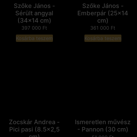
Szőke János -
Szőke János -
Sérült angyal
Emberpár (25x14
(34x14 cm)
cm)
397 000
Ft
361 000
Ft
Kosárba teszem
Kosárba teszem
Zocskár Andrea -
Ismeretlen művész
Pici pasi (8.5x2,5
- Pannon (30 cm)
cm)