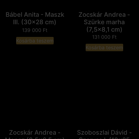
Bábel Anita - Maszk
Zocskár Andrea -
III. (30x28 cm)
Szürke marha
(7,5x8,1 cm)
139 000
Ft
131 000
Ft
Kosárba teszem
Kosárba teszem
Zocskár Andrea -
Szoboszlai Dávid -