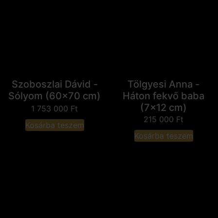
Szoboszlai Dávid -
Tölgyesi Anna -
Sólyom (60x70 cm)
Háton fekvő baba
(7x12 cm)
1 753 000
Ft
215 000
Ft
Kosárba teszem
Kosárba teszem