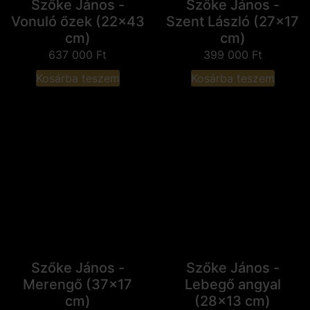
Szőke János -
Szőke János -
Vonuló őzek (22x43
Szent László (27x17
cm)
cm)
637 000
Ft
399 000
Ft
Kosárba teszem
Kosárba teszem
Szőke János -
Szőke János -
Merengő (37x17
Lebegő angyal
cm)
(28x13 cm)