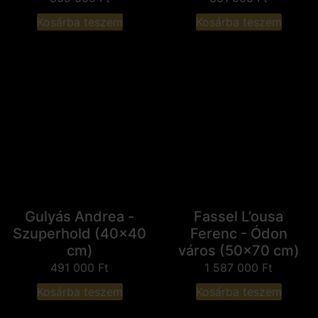
Kosárba teszem
Kosárba teszem
Gulyás Andrea -
Fassel L’ousa
Szuperhold (40x40
Ferenc - Ódon
cm)
város (50x70 cm)
491 000
Ft
1 587 000
Ft
Kosárba teszem
Kosárba teszem