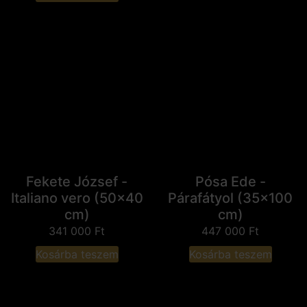
Fekete József -
Pósa Ede -
Italiano vero (50x40
Párafátyol (35x100
cm)
cm)
341 000
Ft
447 000
Ft
Kosárba teszem
Kosárba teszem