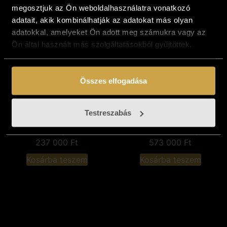
megosztjuk az Ön weboldalhasználatra vonatkozó
adatait, akik kombinálhatják az adatokat más olyan
adatokkal, amelyeket Ön adott meg számukra vagy az
Ön által használt más szolgáltatásokból gyűjtöttek.
Összes elfogadása
Király Nikoletta -
Fekete József -
Testreszabás
Kikötőben (50x25
Toscan fények
cm)
(80x60 cm)
237 000
Ft
573 000
Ft
Kosárba teszem
Kosárba teszem