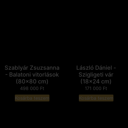
Szablyár Zsuzsanna
László Dániel -
- Balatoni vitorlások
Szigligeti vár
(80x80 cm)
(18x24 cm)
498 000
Ft
171 000
Ft
Kosárba teszem
Kosárba teszem