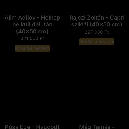
Alim Adilov - Holnap
Rajczi Zoltán - Capri
nélküli délután
sziklái (40x50 cm)
(40x50 cm)
297 000
Ft
321 000
Ft
Kosárba teszem
Kosárba teszem
Pósa Ede - Nyugodt
Mág Tamás -