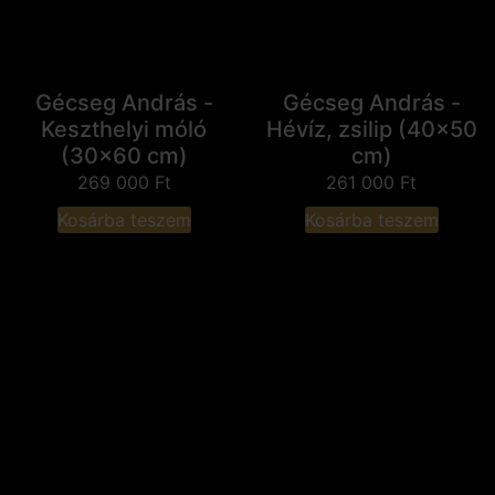
Gécseg András -
Gécseg András -
Keszthelyi móló
Hévíz, zsilip (40x50
(30x60 cm)
cm)
269 000
Ft
261 000
Ft
Kosárba teszem
Kosárba teszem