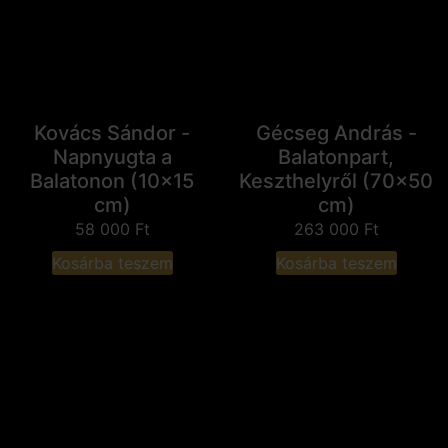
Kovács Sándor -
Gécseg András -
Napnyugta a
Balatonpart,
Balatonon (10x15
Keszthelyről (70x50
cm)
cm)
58 000
Ft
263 000
Ft
Kosárba teszem
Kosárba teszem