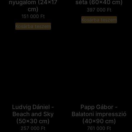
nyugalom (24x17
séta (60x40 cm)
cm)
397 000
Ft
151 000
Ft
Kosárba teszem
Kosárba teszem
Ludvig Dániel -
Papp Gábor -
Beach and Sky
Balatoni impresszió
(50x30 cm)
(40x90 cm)
257 000
Ft
761 000
Ft