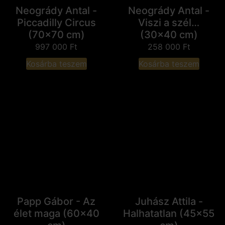
Neogrády Antal -
Neogrády Antal -
Piccadilly Circus
Viszi a szél…
(70x70 cm)
(30x40 cm)
997 000
Ft
258 000
Ft
Kosárba teszem
Kosárba teszem
Papp Gábor - Az
Juhász Attila -
élet maga (60x40
Halhatatlan (45x55