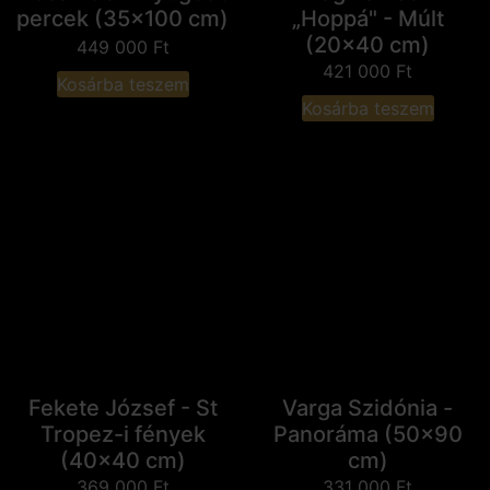
percek (35x100 cm)
„Hoppá" - Múlt
(20x40 cm)
449 000
Ft
421 000
Ft
Kosárba teszem
Kosárba teszem
Fekete József - St
Varga Szidónia -
Tropez-i fények
Panoráma (50x90
(40x40 cm)
cm)
369 000
Ft
331 000
Ft