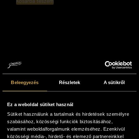
Kosárba teszem
Beleegyezés
Részletek
A sütikről
Budai László -
Budai László -
Mesetenger (60x70
Ébredő sziget
cm)
(40x80 cm)
Ez a weboldal sütiket használ
459 000
Ft
421 000
Ft
Sütiket használunk a tartalmak és hirdetések személyre
Kosárba teszem
Kosárba teszem
szabásához, közösségi funkciók biztosításához,
valamint weboldalforgalmunk elemzéséhez. Ezenkívül
közösségi média-, hirdető- és elemező partnereinkkel