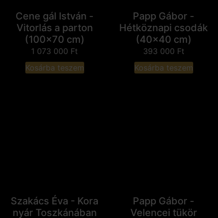
Cene gál István -
Papp Gábor -
Vitorlás a parton
Hétköznapi csodák
(100x70 cm)
(40x40 cm)
1 073 000
Ft
393 000
Ft
Kosárba teszem
Kosárba teszem
Szakács Éva - Kora
Papp Gábor -
nyár Toszkánában
Velencei tükör