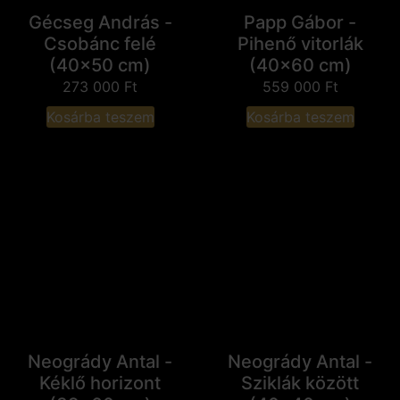
Gécseg András -
Papp Gábor -
Csobánc felé
Pihenő vitorlák
(40x50 cm)
(40x60 cm)
273 000
Ft
559 000
Ft
Kosárba teszem
Kosárba teszem
Neogrády Antal -
Neogrády Antal -
Kéklő horizont
Sziklák között