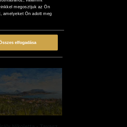
einkkel megosztjuk az Ön
l, amelyeket Ön adott meg
Juhász Attila - Éji órán
(40x30 cm)
157 000
Ft
Összes elfogadása
Kosárba teszem
irály Nikoletta - Tavasz