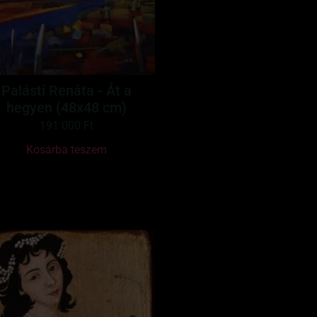
Palásti Renáta - Át a
hegyen (48x48 cm)
191 000
Ft
Kosárba teszem