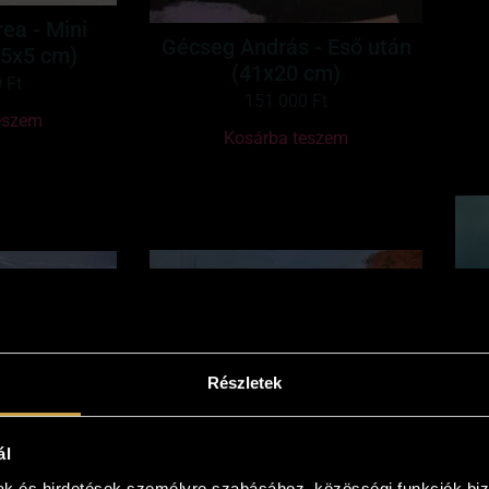
ea - Mini
Gécseg András - Eső után
5x5 cm)
(41x20 cm)
0
Ft
151 000
Ft
eszem
Kosárba teszem
Részletek
lámok hátán
Pósa Ede - Szállj velem
ál
 cm)
(13x33 cm)
mak és hirdetések személyre szabásához, közösségi funkciók biz