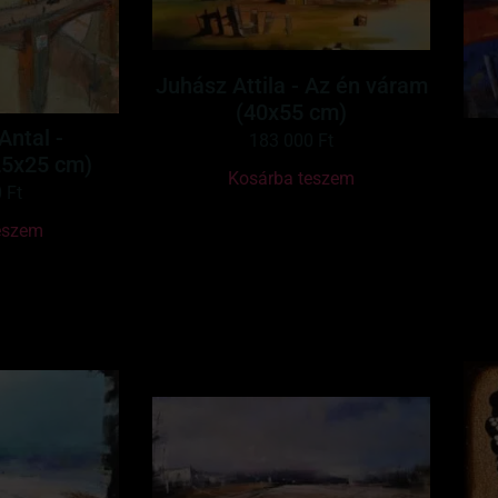
Juhász Attila - Az én váram
(40x55 cm)
Antal -
183 000
Ft
25x25 cm)
Kosárba teszem
0
Ft
eszem