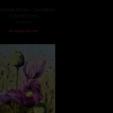
arnoki Péter - Csendben
(9,5x20,5 cm)
89 000
Ft
Kosárba teszem