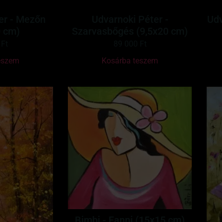
er - Mezőn
Udvarnoki Péter -
Udv
0 cm)
Szarvasbőgés (9,5x20 cm)
0
Ft
89 000
Ft
eszem
Kosárba teszem
Bimbi - Fanni (15x15 cm)