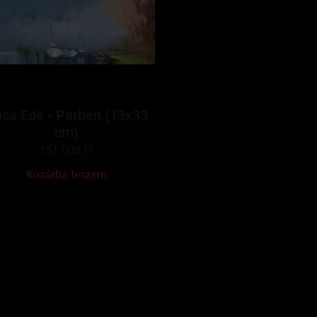
sa Ede - Párban (13x33
cm)
151 000
Ft
Kosárba teszem