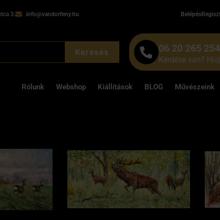
tca 3.
info@vandorfeny.hu
Belépés
Regisz
06 20 265 25
Keresés
Kérdése van? Hív
Rólunk
Webshop
Kiállítások
BLOG
Művészeink