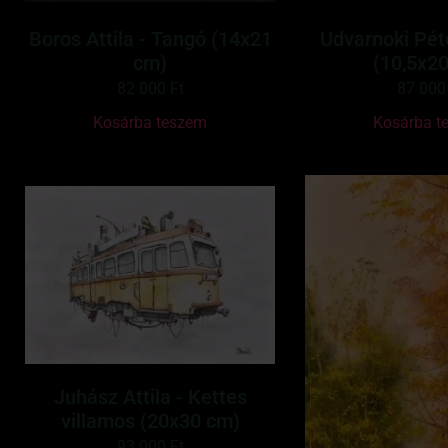
Boros Attila - Tangó (14x21
Udvarnoki Pét
cm)
(10,5x2
82 000
Ft
87 00
Kosárba teszem
Kosárba t
Juhász Attila - Kettes
villamos (20x30 cm)
93 000
Ft