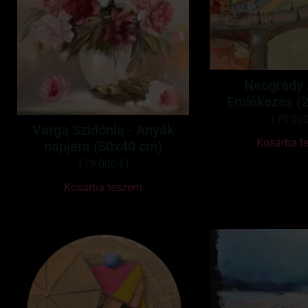
Neogrády 
Emlékezés (
179 00
Varga Szidónia - Anyák
Kosárba t
napjára (50x40 cm)
179 000
Ft
Kosárba teszem