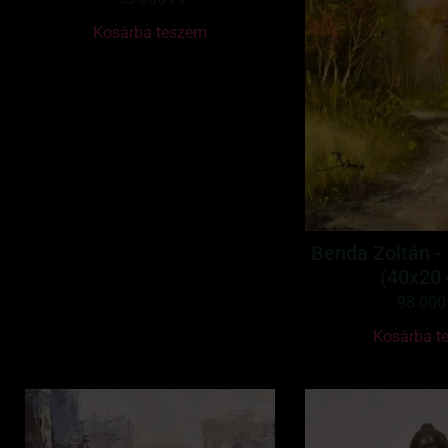
Kosárba teszem
Benda Zoltán -
(40x20
98 00
Kosárba t