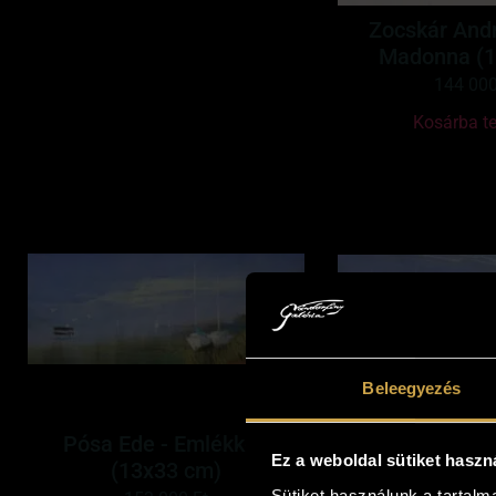
Zocskár Andr
Madonna (1
144 00
Kosárba t
Beleegyezés
Pósa Ede - Emlékkép
Pósa Ede - Hul
Ez a weboldal sütiket haszn
(13x33 cm)
(13x33
Sütiket használunk a tartal