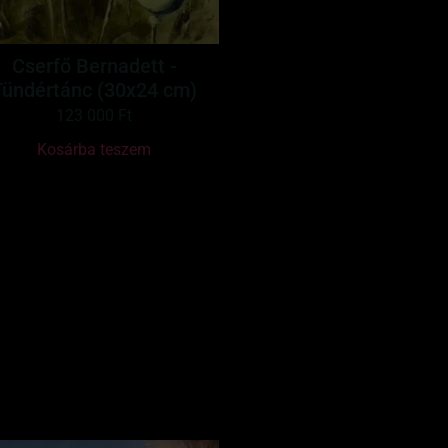
Cserfő Bernadett -
Tündértánc (30x24 cm)
123 000
Ft
Kosárba teszem