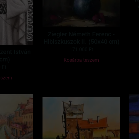
Ziegler Németh Ferenc -
Hibiszkuszok II. (50x40 cm)
171 000
Ft
Szent István
 cm)
Kosárba teszem
0
Ft
eszem