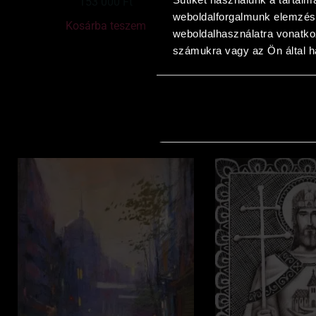
153 000
Ft
153 00
weboldalforgalmunk elemzésé
Kosárba teszem
Kosárba t
weboldalhasználatra vonatko
számukra vagy az Ön által ha