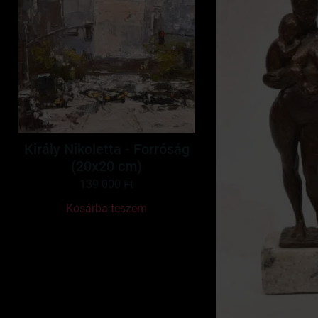
Király Nikoletta - Forróság
(20x20 cm)
139 000
Ft
Kosárba teszem