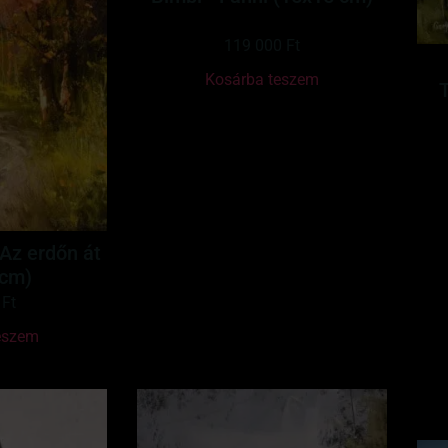
119 000
Ft
Kosárba teszem
 Az erdőn át
 cm)
0
Ft
eszem