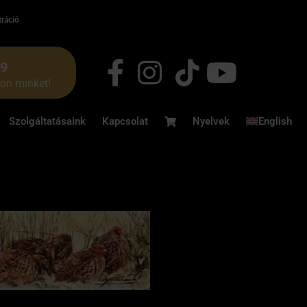
tráció
49
jon minket!
Szolgáltatásaink
Kapcsolat
Nyelvek
English