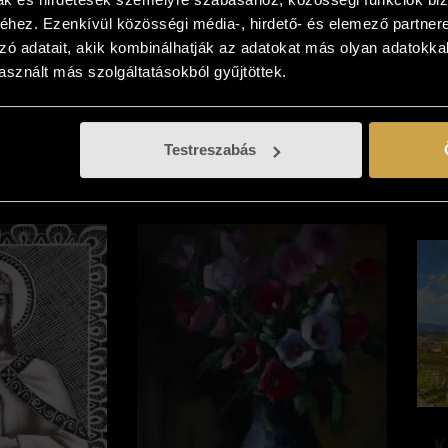
0
Ft
154 000
Ft
hez. Ezenkívül közösségi média-, hirdető- és elemező partner
eszem
Kosárba teszem
zó adatait, akik kombinálhatják az adatokat más olyan adatokka
sznált más szolgáltatásokból gyűjtöttek.
Testreszabás
K