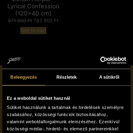
Lyrical Confession
(120x40 cm)
871 000
Ft
783 900
Ft
Add to cart
Beleegyezés
Részletek
A sütikről
Subscribe to our
newsletter!
Ez a weboldal sütiket használ
Sütiket használunk a tartalmak és hirdetések személyre
szabásához, közösségi funkciók biztosításához,
valamint weboldalforgalmunk elemzéséhez. Ezenkívül
közösségi média-, hirdető- és elemező partnereinkkel