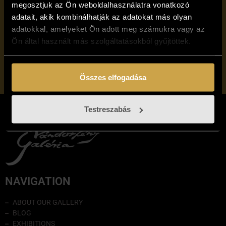
megosztjuk az Ön weboldalhasználatra vonatkozó
adatait, akik kombinálhatják az adatokat más olyan
I have read and accept the
Privacy Policy of
Vándorfény
adatokkal, amelyeket Ön adott meg számukra vagy az
Gallery
Ön által használt más szolgáltatásokból gyűjtöttek.
Subscribe to
Összes elfogadása
Testreszabás
NAVIGATION
ABOUT OUR GALLERY
BLOG
EXHIBITIONS